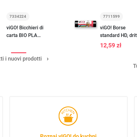
7334224
7711599
viGO! Bicchieri di
viGO! Borse
carta BIO PLA
standard HD, drit
bianchi 250ml
nere, 60 L, 50
12,59 zł
24pz
pezzi
ti i nuovi prodotti
T
Poznaj vIGO! do kuchni