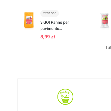
pz.
7731560
viGO! Panno per
pavimento
pieghevole 1 pz.
3,99 zł
Tut