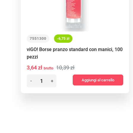
7551300
-6,75 zł
viGO! Borse pranzo standard con manici, 100
pezzi
3,64 zł
10,39 zł
brutto
Aggiungi al carrello
-
+