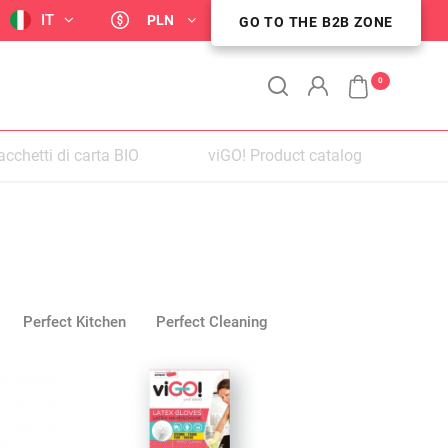
NU
IT
PLN
GO TO THE B2B ZONE
STREFA KLIENTA B2B
0
acchetti di carta BIO
viGO! Product catalog
PER
Perfect Kitchen
Perfect Cleaning