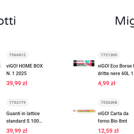
tti
Mig
7566012
7721200
viGO! HOME BOX
viGO! Eco Borse
N. 1 2025
dritte nere 60L 1
pezzi
39,99 zł
4,99 zł
7752179
7536208
Guanti in lattice
viGO! Carta da
standard S 100
forno Bio 8mt
pezzi
39,99 zł
12,59 zł