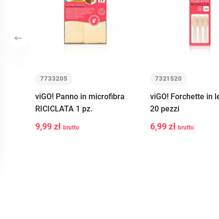
Precedente
7733205
7321520
viGO! Panno in microfibra
viGO! Forchette in 
RICICLATA 1 pz.
20 pezzi
-
+
-
+
Aggiungi
Aggiu
9,99 zł
6,99 zł
brutto
brutto
al
al
carrello
carre