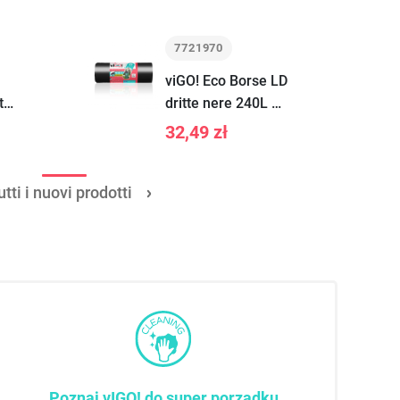
7721970
viGO! Eco Borse LD
te,
dritte nere 240L 10
pezzi
32,49 zł
utti i nuovi prodotti
Poznaj vIGO! do super porządku