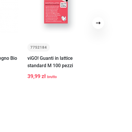
Successivo
7752184
7722331
legno Bio
viGO! Guanti in lattice
viGO! Sacchetti
standard M 100 pezzi
n.1 LD con nastr
-
+
-
+
ngi
Aggiungi
Ag
SEASONS SPRIN
39,99 zł
8,99 zł
brutto
brutto
al
15 pz
llo
carrello
ca