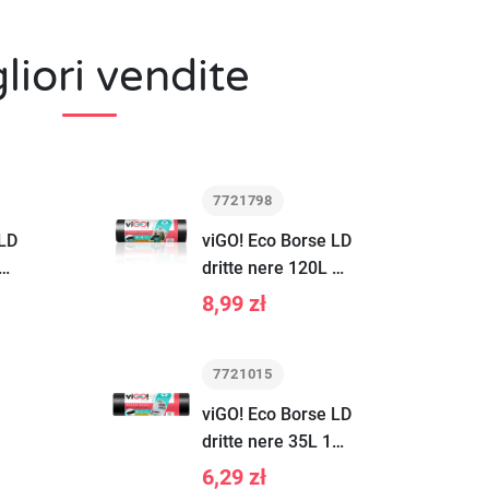
liori vendite
7721798
 LD
viGO! Eco Borse LD
0
dritte nere 120L 10
pezzi
8,99 zł
7721015
viGO! Eco Borse LD
dritte nere 35L 15
pezzi
6,29 zł