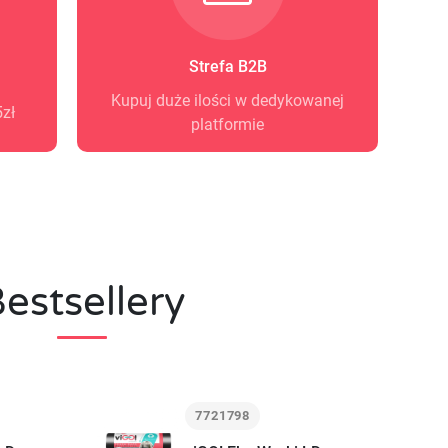
Strefa B2B
Kupuj duże ilości w dedykowanej
zł
platformie
estsellery
7721798