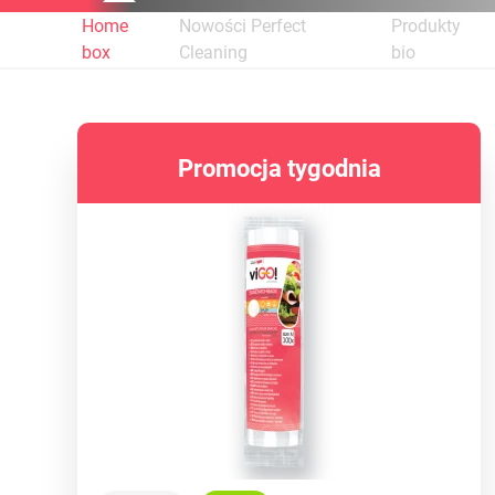
Home
Nowości Perfect
Produkty
box
Cleaning
bio
Promocja tygodnia