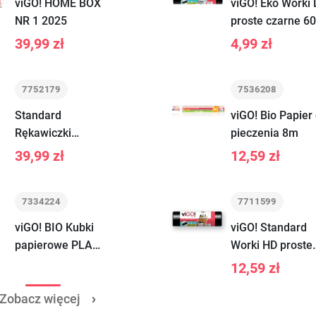
viGO! HOME BOX
viGO! Eko Worki 
NR 1 2025
proste czarne 6
10 sztuk
39,99 zł
4,99 zł
7752179
7536208
Standard
viGO! Bio Papier
Rękawiczki
pieczenia 8m
lateksowe S
39,99 zł
12,59 zł
100szt
7334224
7711599
viGO! BIO Kubki
viGO! Standard
papierowe PLA
Worki HD proste
białe 250ml 24szt
czarne 60L 50
12,59 zł
sztuk
Zobacz więcej