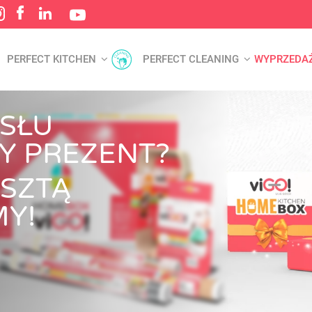
PERFECT KITCHEN
PERFECT CLEANING
WYPRZEDA
SŁU
Y PREZENT?
ESZTĄ
MY!