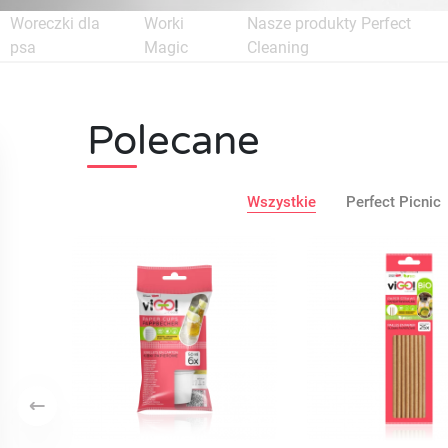
Woreczki dla
Worki
Nasze produkty Perfect
psa
Magic
Cleaning
Polecane
Wszystkie
Perfect Picnic
Poprzedni