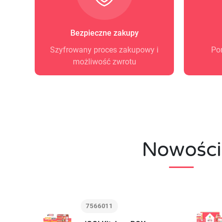
Bezpieczne zakupy
Szyfrowany proces zakupowy i
Po
możliwość zwrotu
Nowości
7566011