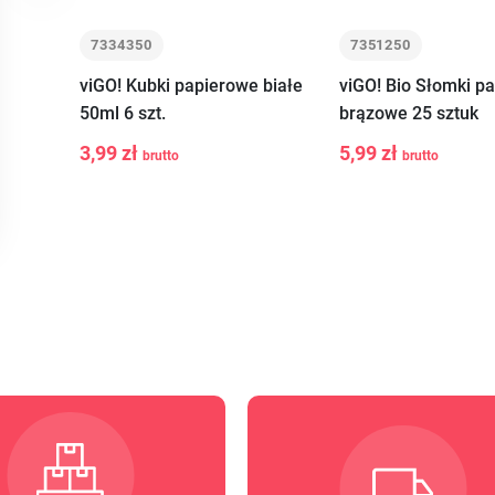
7334350
7351250
viGO! Kubki papierowe białe
viGO! Bio Słomki p
50ml 6 szt.
brązowe 25 sztuk
3,99 zł
5,99 zł
brutto
brutto
-
+
-
+
Do
Do
koszyka
kosz