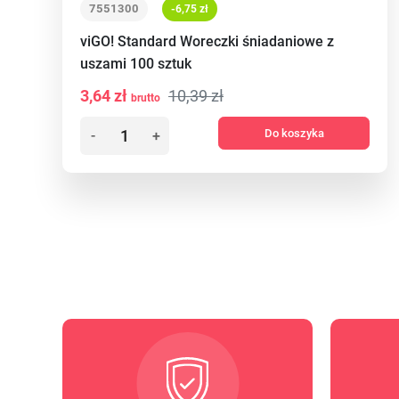
7551300
-6,75 zł
viGO! Standard Woreczki śniadaniowe z
uszami 100 sztuk
3,64 zł
10,39 zł
brutto
Do koszyka
-
+