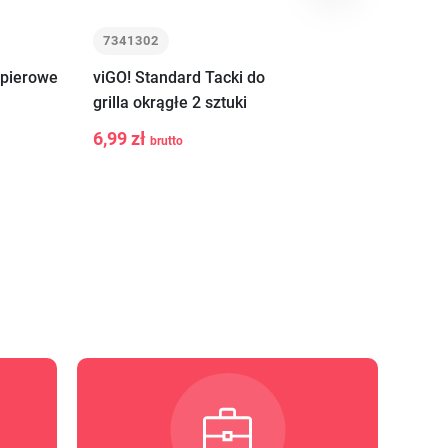
7341302
7742901
apierowe
viGO! Standard Tacki do
viGO! Wiadro 10
grilla okrągłe 2 sztuki
SEASONS: SPRI
SUMMER, AUTU
6,99 zł
19,99 zł
brutto
brutto
-
+
-
+
Do
ORIGINAL
yka
koszyka
ko