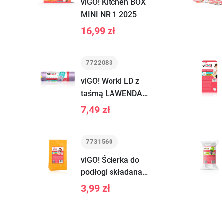
viGO! Kitchen BOX
MINI NR 1 2025
16,99 zł
7722083
viGO! Worki LD z
taśmą LAWENDA
35L 12 szt.
7,49 zł
7731560
viGO! Ścierka do
podłogi składana 1
szt
3,99 zł