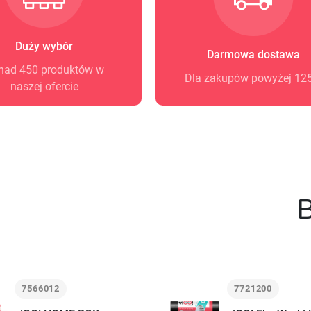
Duży wybór
Darmowa dostawa
nad 450 produktów w
Dla zakupów powyżej 125
naszej ofercie
B
7566012
7721200