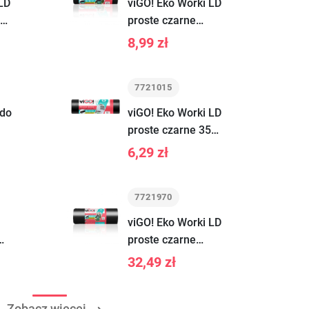
LD
viGO! Eko Worki LD
0L
proste czarne
120L 10 sztuk
8,99 zł
7721015
 do
viGO! Eko Worki LD
proste czarne 35L
15 sztuk
6,29 zł
7721970
viGO! Eko Worki LD
proste czarne
240L 10 sztuk
32,49 zł
Zobacz więcej