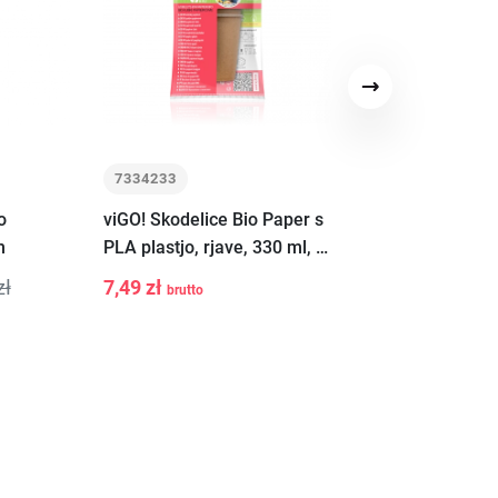
Next
7334233
7722747
o
viGO! Skodelice Bio Paper s
viGO! LD srebrn
m
PLA plastjo, rjave, 330 ml, 6
120L, 5 kosov tr
kosov
zł
7,49 zł
9,89 zł
brutto
brutto
-
+
-
+
to
Add to
A
t
cart