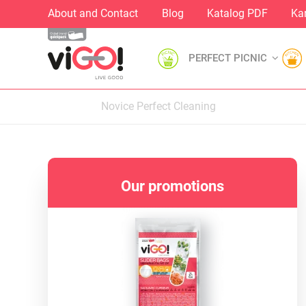
About and Contact
Blog
Katalog PDF
Kar
PERFECT PICNIC
Novice Perfect Cleaning
Our promotions