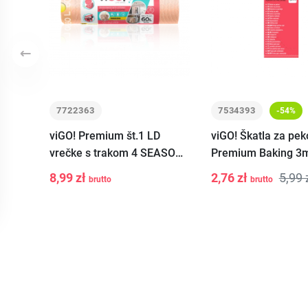
Previous
7722363
7534393
-54%
viGO! Premium št.1 LD
viGO! Škatla za pek
vrečke s trakom 4 SEASONS
Premium Baking 3
AUTUMN žvečilni gumi 60L
8,99 zł
2,76 zł
5,99 
brutto
brutto
-
+
-
+
Add to
Add 
10 kos
cart
car