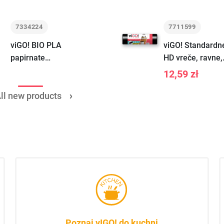
7334224
7711599
viGO! BIO PLA
viGO! Standardn
papirnate
HD vreče, ravne,
skodelice bele
črne, 60L, 50
12,59 zł
250ml 24kos
kosov
ll new products
Poznaj vIGO! do kuchni