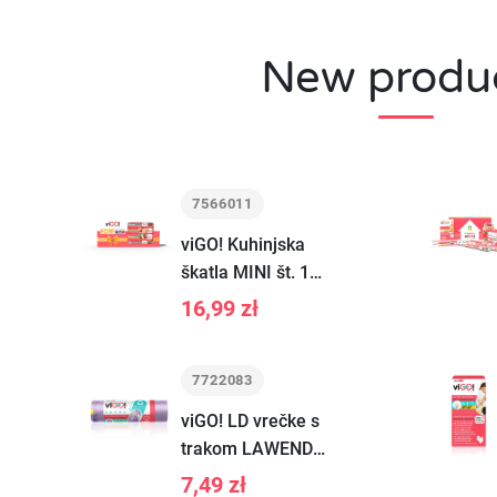
New produ
7566011
viGO! Kuhinjska
škatla MINI št. 1
2025
16,99 zł
7722083
viGO! LD vrečke s
trakom LAWENDA
35L 12 kosov.
7,49 zł