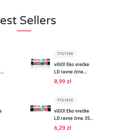
est Sellers
7721798
viGO! Eko vrečke
0L
LD ravne črne
120L 10 kosov
8,99 zł
7721015
a
viGO! Eko vrečke
LD ravne črne 35L
15 kosov
6,29 zł