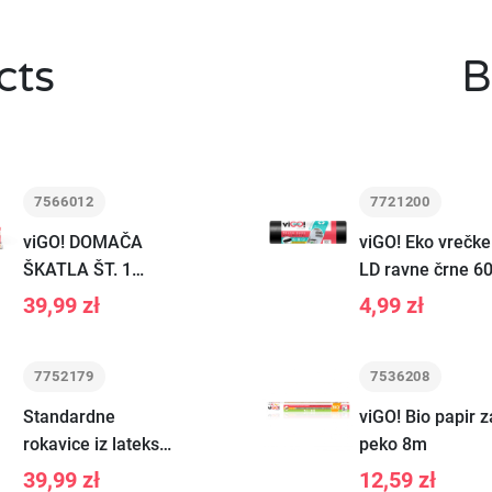
cts
B
7566012
7721200
viGO! DOMAČA
viGO! Eko vrečke
ŠKATLA ŠT. 1
LD ravne črne 6
2025
10 kosov
39,99 zł
4,99 zł
7752179
7536208
Standardne
viGO! Bio papir z
rokavice iz lateksa
peko 8m
S 100 kos
39,99 zł
12,59 zł