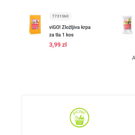
7731560
viGO! Zložljiva krpa
za tla 1 kos
3,99 zł
A