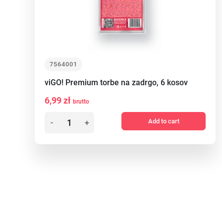
7564001
viGO! Premium torbe na zadrgo, 6 kosov
6,99 zł
brutto
Add to cart
-
+