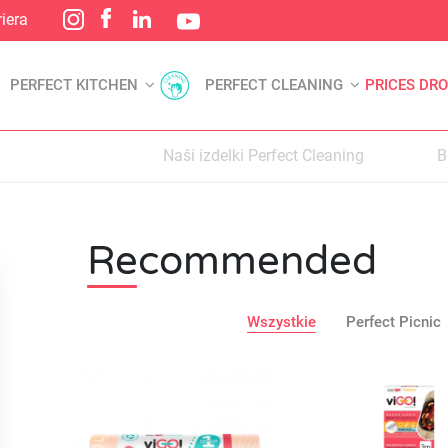
iera
PERFECT KITCHEN
PERFECT CLEANING
PRICES DR
Naši izdelki Perfect Cleaning
B
Recommended
Wszystkie
Perfect Picnic