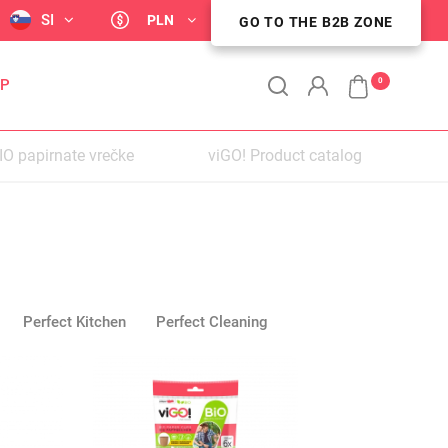
NO
SI
PLN
GO TO THE B2B ZONE
STREFA KLIENTA B2B
0
OP
IO papirnate vrečke
viGO! Product catalog
PER
Perfect Kitchen
Perfect Cleaning