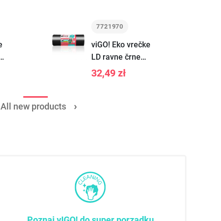
7721970
e
viGO! Eko vrečke
LD ravne črne
240L 10 kosov
32,49 zł
All new products
Poznaj vIGO! do super porządku