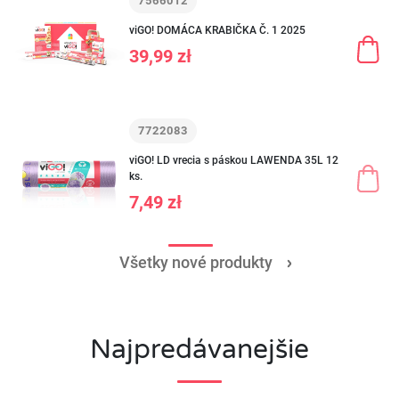
7566012
viGO! DOMÁCA KRABIČKA Č. 1 2025
39,99 zł
7722083
viGO! LD vrecia s páskou LAWENDA 35L 12
ks.
7,49 zł
Všetky nové produkty
Najpredávanejšie