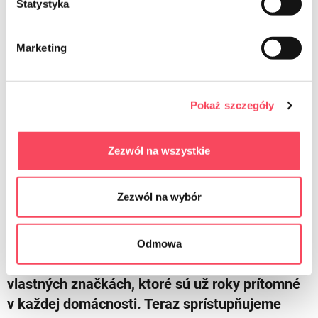
Statystyka
Marketing
viGO
Viac o nás
Pokaż szczegóły
Snažíme sa splniť vaše očakávania
Zezwól na wszystkie
viGO! je revolúcia na trhu domácich produktov.
Zezwól na wybór
Inovatívny rebranding, ktorý je vždy
konzistentný a odlišuje sa od produktov
konkurencie. Našu značku sme vybudovali na
Odmowa
základe dlhoročných skúseností s prácou na
vlastných značkách, ktoré sú už roky prítomné
v každej domácnosti. Teraz sprístupňujeme