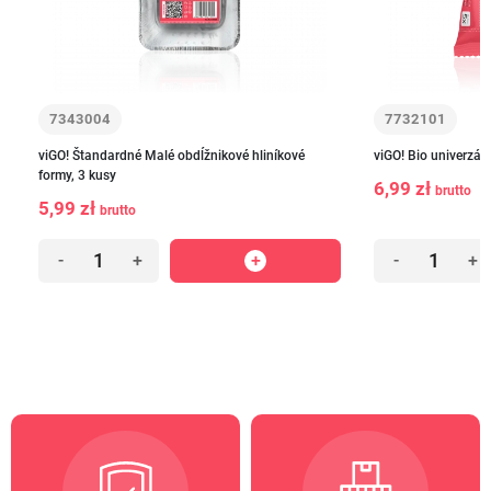
7343004
7732101
viGO! Štandardné Malé obdĺžnikové hliníkové
viGO! Bio univerzál
formy, 3 kusy
6,99 zł
brutto
5,99 zł
brutto
-
+
-
+