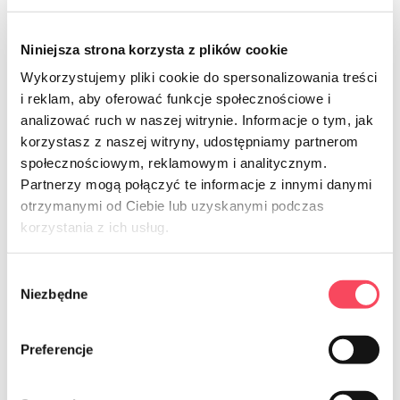
Všetky nové produkty
Niniejsza strona korzysta z plików cookie
Wykorzystujemy pliki cookie do spersonalizowania treści
i reklam, aby oferować funkcje społecznościowe i
analizować ruch w naszej witrynie. Informacje o tym, jak
korzystasz z naszej witryny, udostępniamy partnerom
społecznościowym, reklamowym i analitycznym.
Spoznajte viGO! piknik
Partnerzy mogą połączyć te informacje z innymi danymi
Perfektný piknik
otrzymanymi od Ciebie lub uzyskanymi podczas
korzystania z ich usług.
Vezmite si tie najlepšie produkty pod slnkom na
Wybór
piknik a užite si lahodné letné chvíle strávené s
Niezbędne
zgody
rodinou a priateľmi!
Preferencje
Zobraziť produkty