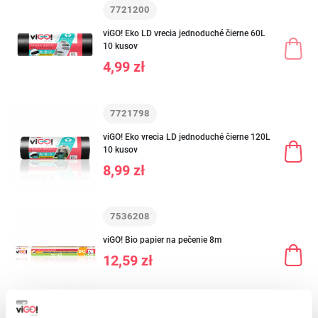
7721200
viGO! Eko LD vrecia jednoduché čierne 60L
10 kusov
4,99 zł
7721798
viGO! Eko vrecia LD jednoduché čierne 120L
10 kusov
8,99 zł
7536208
viGO! Bio papier na pečenie 8m
12,59 zł