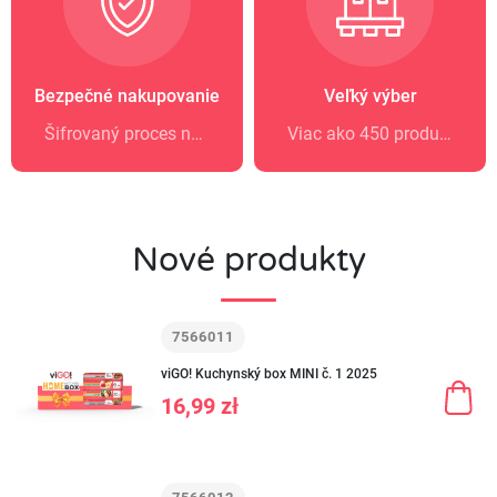
Bezpečné nakupovanie
Veľký výber
Šifrovaný proces nákupu a možnosť vrátenia
Viac ako 450 produktov v našej ponuke
Nové produkty
7566011
viGO! Kuchynský box MINI č. 1 2025
16,99 zł