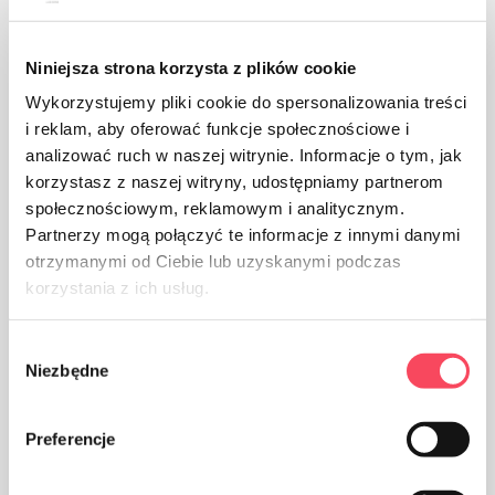
do 10% (Wymiary, gramatura,
Tolerancja
Niniejsza strona korzysta z plików cookie
waga)
Wykorzystujemy pliki cookie do spersonalizowania treści
Kategoria
Standard
i reklam, aby oferować funkcje społecznościowe i
analizować ruch w naszej witrynie. Informacje o tym, jak
korzystasz z naszej witryny, udostępniamy partnerom
społecznościowym, reklamowym i analitycznym.
Partnerzy mogą połączyć te informacje z innymi danymi
Ostrzeżenia
otrzymanymi od Ciebie lub uzyskanymi podczas
korzystania z ich usług.
Wybór
Niezbędne
zgody
Preferencje