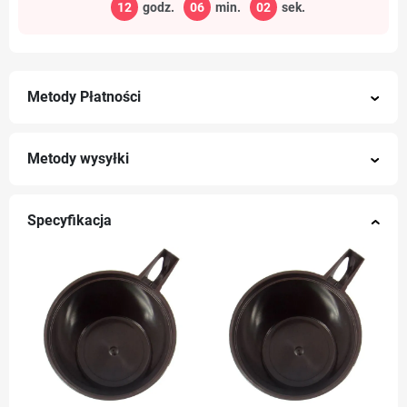
12
godz.
06
min.
02
sek.
Metody Płatności
Metody wysyłki
Specyfikacja