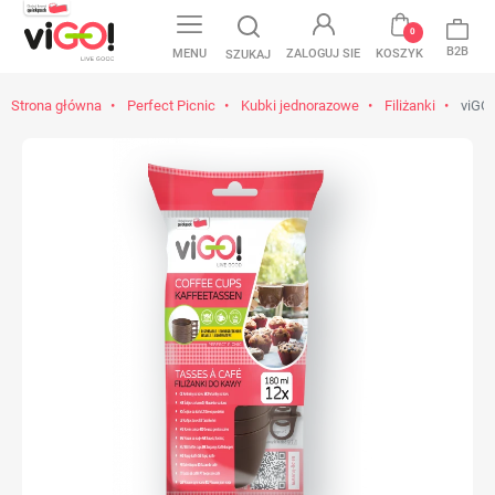
0
B2B
MENU
ZALOGUJ SIE
KOSZYK
SZUKAJ
Strona główna
Perfect Picnic
Kubki jednorazowe
Filiżanki
viGO! 