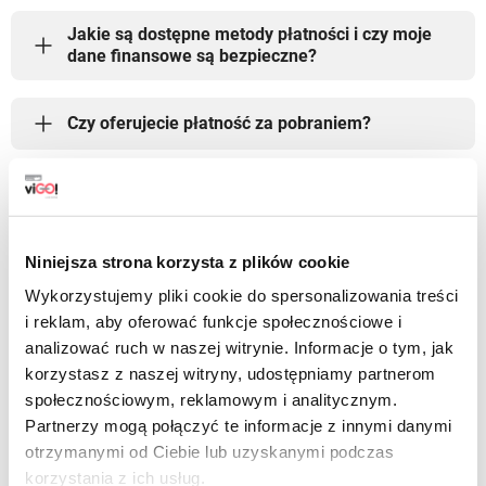
Jakie są dostępne metody płatności i czy moje
dane finansowe są bezpieczne?
Czy oferujecie płatność za pobraniem?
Jaki jest czas oczekiwania na dostawę
zamówienia?
Niniejsza strona korzysta z plików cookie
Ile kosztuje dostawa i czy istnieje darmowa
Wykorzystujemy pliki cookie do spersonalizowania treści
wysyłka?
i reklam, aby oferować funkcje społecznościowe i
analizować ruch w naszej witrynie. Informacje o tym, jak
Czy oferujecie międzynarodową wysyłkę?
korzystasz z naszej witryny, udostępniamy partnerom
społecznościowym, reklamowym i analitycznym.
Partnerzy mogą połączyć te informacje z innymi danymi
Jak skontaktować się z działem obsługi klienta
otrzymanymi od Ciebie lub uzyskanymi podczas
w razie pytań lub problemów?
korzystania z ich usług.