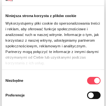
Niniejsza strona korzysta z plików cookie
Wykorzystujemy pliki cookie do spersonalizowania treści
i reklam, aby oferować funkcje społecznościowe i
analizować ruch w naszej witrynie. Informacje o tym, jak
korzystasz z naszej witryny, udostępniamy partnerom
7754014
7754016
społecznościowym, reklamowym i analitycznym.
viGO! Standard Rękawiczki winylowe
viGO! Standard Rękawiczki winylowe
Partnerzy mogą połączyć te informacje z innymi danymi
M 10 sztuk
L 10 sztuk
otrzymanymi od Ciebie lub uzyskanymi podczas
5,99 zł
5,99 zł
brutto
brutto
korzystania z ich usług.
-
+
-
+
Wybór
Niezbędne
zgody
Preferencje
Na zamówienie