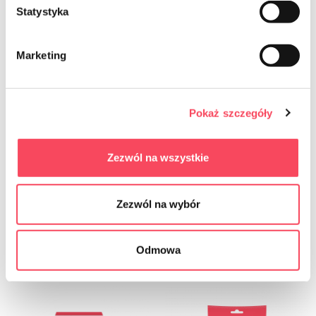
Statystyka
Marketing
Pokaż szczegóły
7754220
7754230
viGO! Standard Rękawiczki winylowe
viGO! Standard Rękawiczki winylowe
Zezwól na wszystkie
S 100 sztuk
M 100 sztuk
34,99 zł
brutto
Zezwól na wybór
Zobacz
-
+
Odmowa