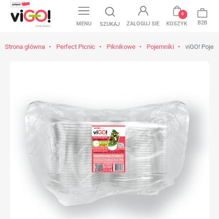
0
B2B
MENU
ZALOGUJ SIE
KOSZYK
SZUKAJ
Strona główna
Perfect Picnic
Piknikowe
Pojemniki
viGO! Pojemn