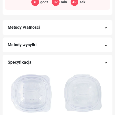
6
godz.
07
min.
48
sek.
Metody Płatności
Metody wysyłki
Specyfikacja