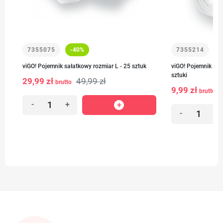
7355075
-40%
7355214
viGO! Pojemnik sałatkowy rozmiar L - 25 sztuk
viGO! Pojemnik na 
sztuki
29,99 zł
49,99 zł
brutto
9,99 zł
brutto
-
+
-
+