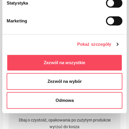
Statystyka
Opakowanie wykonane z papieru
Marketing
Pokaż szczegóły
Opakowanie wykonane z Polipropylenu, PP uważany
Zezwól na wszystkie
jest (obok PET) za plastik najbezpieczniejszy dla
naszego zdrowia
Zezwól na wybór
Odmowa
Dbaj o czystość, opakowania po zużytym produkcie
wyrzuć do kosza