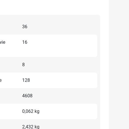
36
wie
16
8
e
128
4608
0,062 kg
2,432 kg