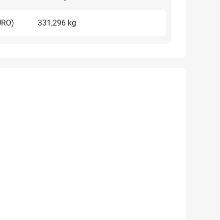
URO)
331,296 kg