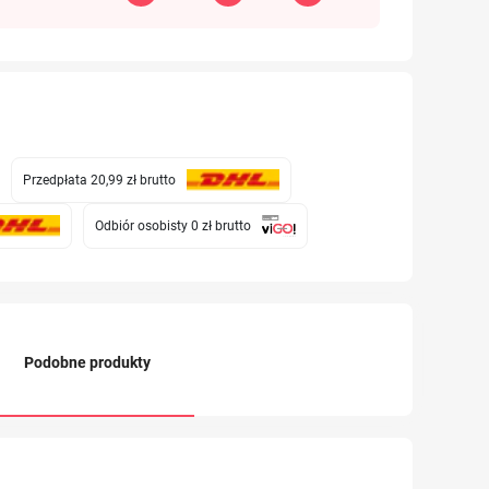
Przedpłata 20,99 zł
brutto
Odbiór osobisty 0 zł
brutto
Podobne produkty