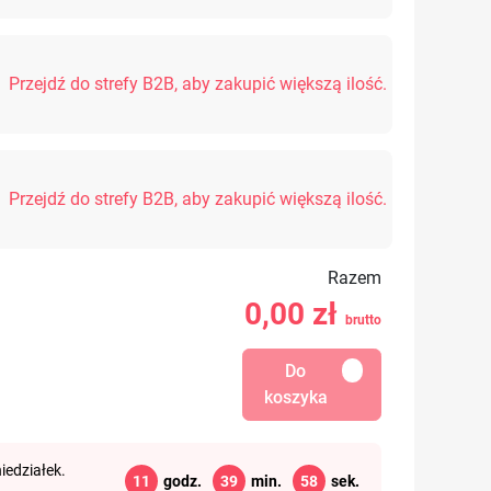
Przejdź do strefy B2B, aby zakupić większą ilość.
Przejdź do strefy B2B, aby zakupić większą ilość.
Razem
0,00
zł
brutto
Do
koszyka
iedziałek.
11
godz.
39
min.
57
sek.