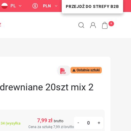
PL
PLN
PRZEJDŹ DO STREFY B2B
PRZEJDŹ DO STREFY B2B
0
Ż
Ostatnie sztuki

 drewniane 20szt mix 2
7,99 zł
brutto
-
+
34 (wysyłka
Cena za sztukę 7,99 zł
brutto