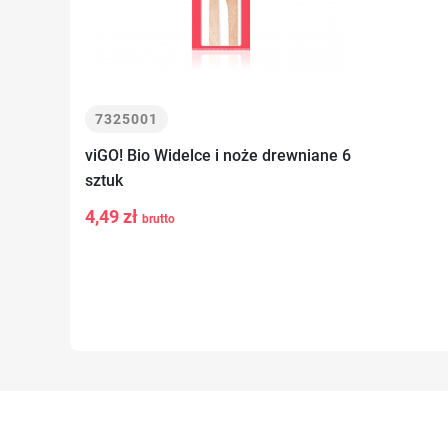
7325001
viGO! Bio Widelce i noże drewniane 6
sztuk
4,49 zł
brutto
-
+
Do koszyka