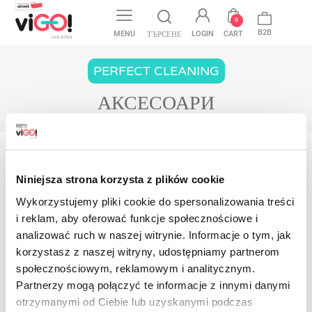
favorite
0
B2B
MENU
LOGIN
CART
ТЪРСЕНЕ
PERFECT CLEANING
АКСЕСОАРИ
У дома
Perfect Cleaning
Измиване на тъкани - гъби
Аксесоа
Niniejsza strona korzysta z plików cookie
Все още няма налични продукти
Wykorzystujemy pliki cookie do spersonalizowania treści
i reklam, aby oferować funkcje społecznościowe i
Останете на линия! Още продукти ще
analizować ruch w naszej witrynie. Informacje o tym, jak
бъдат показани тук, когато бъдат
добавени.
korzystasz z naszej witryny, udostępniamy partnerom
społecznościowym, reklamowym i analitycznym.
Контакт
Partnerzy mogą połączyć te informacje z innymi danymi
otrzymanymi od Ciebie lub uzyskanymi podczas