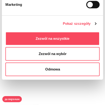
Marketing
Pokaż szczegóły
Zezwól na wszystkie
7521220
7525610
Zezwól na wybór
viGO! Фолио Premium Food 20м
viGO! Хранително фолио 10м
7,19 zł
9,59 zł
brutto
brutto
Odmowa
-
+
-
+
да поръчам