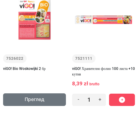
7526022
7521111
viGO! Bio Woskowijki 2 бр
viGO! Хранително фолио 100 листа +10
кутия
8,39 zł
brutto
Преглед
-
+