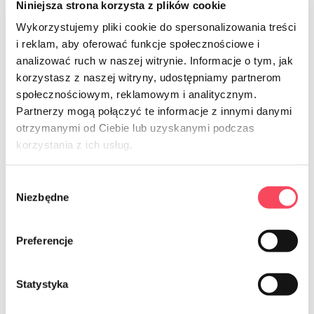
Niniejsza strona korzysta z plików cookie
Wykorzystujemy pliki cookie do spersonalizowania treści
i reklam, aby oferować funkcje społecznościowe i
analizować ruch w naszej witrynie. Informacje o tym, jak
korzystasz z naszej witryny, udostępniamy partnerom
społecznościowym, reklamowym i analitycznym.
Partnerzy mogą połączyć te informacje z innymi danymi
otrzymanymi od Ciebie lub uzyskanymi podczas
7521129
7521150
korzystania z ich usług.
viGO! Фолио Premium Food с
viGO! Фолио Premium Food 50м
перфорация 30м
Wybór
9,59 zł
brutto
8,39 zł
Niezbędne
brutto
zgody
-
+
-
+
Preferencje
Statystyka