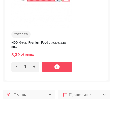
7521129
viGO! Фолио Premium Food с перфорация
30м
8,39 zł
brutto
-
+
Филтър