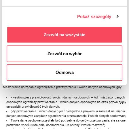
potrzeby marketingu bezpośredniego, w tym profilowania, w zakresie w jakim
przetwarzanie danych osobowych jest związane z marketingiem bezpośrednim;
wniosłeś/wniosłaś sprzeciw wobec przetwarzania Twoich danych osobowych w
związku z przetwarzaniem niezbędnym dla wykonania zadania realizowanego w
Pokaż szczegóły
interesie publicznym lub przetwarzania niezbędnego dla celów wynikających z
prawnie uzasadnionych interesów realizowanych przez Administratora danych
osobowych lub stronę trzecią.
Zezwól na wszystkie
Pomimo zgłoszenia żądania usunięcia danych osobowych Administrator danych
osobowych może przetwarzać Twoje dane dalej w celu ustalenia, dochodzenia lub
obrony roszczeń o czym zostaniesz poinformowany/poinformowana.
Zezwól na wybór
Jeśli chcesz zażądać usunięcia swoich danych osobowych zgłoś swoje żądanie na
adres:
sklep@vi-go.eu
.
Odmowa
Prawo do zgłoszenia żądania ograniczenia przetwarzania danych osobowych (art. 18
RODO)
Masz prawo do żądania ograniczenia przetwarzania Twoich danych osobowych, gdy:
kwestionujesz prawidłowość swoich danych osobowych – Administrator danych
osobowych ograniczy przetwarzanie Twoich danych osobowych na czas pozwalający
sprawdzić prawidłowość tych danych;
gdy przetwarzanie Twoich danych jest niezgodne z prawem, a zamiast usunięcia
danych osobowych zażądasz ograniczenia przetwarzania Twoich danych osobowych;
Twoje dane osobowe przestały być potrzebne do celów przetwarzania, ale są one
potrzebne w celu ustalenia, dochodzenia lub obrony Twoich roszczeń;