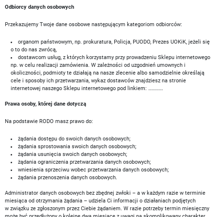
Odbiorcy danych osobowych
Przekazujemy Twoje dane osobowe następującym kategoriom odbiorców:
organom państwowym, np. prokuratura, Policja, PUODO, Prezes UOKiK, jeżeli się
o to do nas zwrócą,
dostawcom usług, z których korzystamy przy prowadzeniu Sklepu internetowego
np. w celu realizacji zamówienia. W zależności od uzgodnień umownych i
okoliczności, podmioty te działają na nasze zlecenie albo samodzielnie określają
cele i sposoby ich przetwarzania, wykaz dostawców znajdziesz na stronie
internetowej naszego Sklepu internetowego pod linkiem: ………….
Prawa osoby, której dane dotyczą
Na podstawie RODO masz prawo do:
żądania dostępu do swoich danych osobowych;
żądania sprostowania swoich danych osobowych;
żądania usunięcia swoich danych osobowych;
żądania ograniczenia przetwarzania danych osobowych;
wniesienia sprzeciwu wobec przetwarzania danych osobowych;
żądania przenoszenia danych osobowych.
Administrator danych osobowych bez zbędnej zwłoki – a w każdym razie w terminie
miesiąca od otrzymania żądania – udziela Ci informacji o działaniach podjętych
w związku ze zgłoszonym przez Ciebie żądaniem. W razie potrzeby termin miesięczny
może być przedłużony o kolejne dwa miesiące z uwagi na skomplikowany charakter