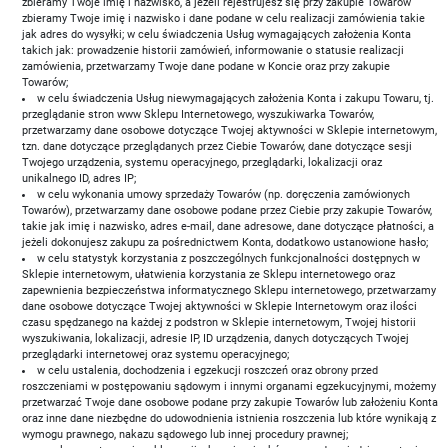
zbieramy Twoje imię i nazwisko, a jeżeli rejestrujesz się przy zakupie Towarów
zbieramy Twoje imię i nazwisko i dane podane w celu realizacji zamówienia takie
jak adres do wysyłki; w celu świadczenia Usług wymagających założenia Konta
takich jak: prowadzenie historii zamówień, informowanie o statusie realizacji
zamówienia, przetwarzamy Twoje dane podane w Koncie oraz przy zakupie
Towarów;
w celu świadczenia Usług niewymagających założenia Konta i zakupu Towaru, tj.
przeglądanie stron www Sklepu Internetowego, wyszukiwarka Towarów,
przetwarzamy dane osobowe dotyczące Twojej aktywności w Sklepie internetowym,
tzn. dane dotyczące przeglądanych przez Ciebie Towarów, dane dotyczące sesji
Twojego urządzenia, systemu operacyjnego, przeglądarki, lokalizacji oraz
unikalnego ID, adres IP;
w celu wykonania umowy sprzedaży Towarów (np. doręczenia zamówionych
Towarów), przetwarzamy dane osobowe podane przez Ciebie przy zakupie Towarów,
takie jak imię i nazwisko, adres e-mail, dane adresowe, dane dotyczące płatności, a
jeżeli dokonujesz zakupu za pośrednictwem Konta, dodatkowo ustanowione hasło;
w celu statystyk korzystania z poszczególnych funkcjonalności dostępnych w
Sklepie internetowym, ułatwienia korzystania ze Sklepu internetowego oraz
zapewnienia bezpieczeństwa informatycznego Sklepu internetowego, przetwarzamy
dane osobowe dotyczące Twojej aktywności w Sklepie Internetowym oraz ilości
czasu spędzanego na każdej z podstron w Sklepie internetowym, Twojej historii
wyszukiwania, lokalizacji, adresie IP, ID urządzenia, danych dotyczących Twojej
przeglądarki internetowej oraz systemu operacyjnego;
w celu ustalenia, dochodzenia i egzekucji roszczeń oraz obrony przed
roszczeniami w postępowaniu sądowym i innymi organami egzekucyjnymi, możemy
przetwarzać Twoje dane osobowe podane przy zakupie Towarów lub założeniu Konta
oraz inne dane niezbędne do udowodnienia istnienia roszczenia lub które wynikają z
wymogu prawnego, nakazu sądowego lub innej procedury prawnej;