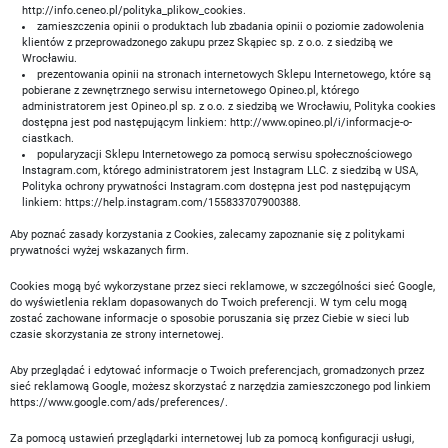
http://info.ceneo.pl/polityka_plikow_cookies.
zamieszczenia opinii o produktach lub zbadania opinii o poziomie zadowolenia
klientów z przeprowadzonego zakupu przez Skąpiec sp. z o.o. z siedzibą we
Wrocławiu.
prezentowania opinii na stronach internetowych Sklepu Internetowego, które są
pobierane z zewnętrznego serwisu internetowego Opineo.pl, którego
administratorem jest Opineo.pl sp. z o.o. z siedzibą we Wrocławiu, Polityka cookies
dostępna jest pod następującym linkiem: http://www.opineo.pl/i/informacje-o-
ciastkach.
popularyzacji Sklepu Internetowego za pomocą serwisu społecznościowego
Instagram.com, którego administratorem jest Instagram LLC. z siedzibą w USA,
Polityka ochrony prywatności Instagram.com dostępna jest pod następującym
linkiem: https://help.instagram.com/155833707900388.
Aby poznać zasady korzystania z Cookies, zalecamy zapoznanie się z politykami
prywatności wyżej wskazanych firm.
Cookies mogą być wykorzystane przez sieci reklamowe, w szczególności sieć Google,
do wyświetlenia reklam dopasowanych do Twoich preferencji. W tym celu mogą
zostać zachowane informacje o sposobie poruszania się przez Ciebie w sieci lub
czasie skorzystania ze strony internetowej.
Aby przeglądać i edytować informacje o Twoich preferencjach, gromadzonych przez
sieć reklamową Google, możesz skorzystać z narzędzia zamieszczonego pod linkiem
https://www.google.com/ads/preferences/.
Za pomocą ustawień przeglądarki internetowej lub za pomocą konfiguracji usługi,