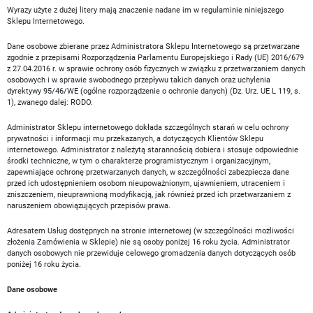
Wyrazy użyte z dużej litery mają znaczenie nadane im w regulaminie niniejszego
Sklepu Internetowego.
Dane osobowe zbierane przez Administratora Sklepu Internetowego są przetwarzane
zgodnie z przepisami Rozporządzenia Parlamentu Europejskiego i Rady (UE) 2016/679
z 27.04.2016 r. w sprawie ochrony osób fizycznych w związku z przetwarzaniem danych
osobowych i w sprawie swobodnego przepływu takich danych oraz uchylenia
dyrektywy 95/46/WE (ogólne rozporządzenie o ochronie danych) (Dz. Urz. UE L 119, s.
1), zwanego dalej: RODO.
Administrator Sklepu internetowego dokłada szczególnych starań w celu ochrony
prywatności i informacji mu przekazanych, a dotyczących Klientów Sklepu
internetowego. Administrator z należytą starannością dobiera i stosuje odpowiednie
środki techniczne, w tym o charakterze programistycznym i organizacyjnym,
zapewniające ochronę przetwarzanych danych, w szczególności zabezpiecza dane
przed ich udostępnieniem osobom nieupoważnionym, ujawnieniem, utraceniem i
zniszczeniem, nieuprawnioną modyfikacją, jak również przed ich przetwarzaniem z
naruszeniem obowiązujących przepisów prawa.
Adresatem Usług dostępnych na stronie internetowej (w szczególności możliwości
złożenia Zamówienia w Sklepie) nie są osoby poniżej 16 roku życia. Administrator
danych osobowych nie przewiduje celowego gromadzenia danych dotyczących osób
poniżej 16 roku życia.
Dane osobowe