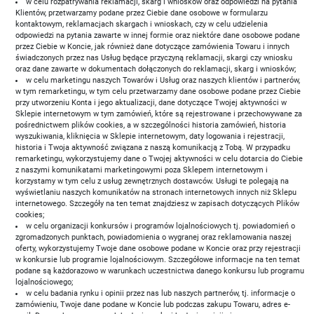
w celu rozpatrywania reklamacji, skarg i wniosków oraz odpowiedzi na pytania
Klientów, przetwarzamy podane przez Ciebie dane osobowe w formularzu
kontaktowym, reklamacjach skargach i wnioskach, czy w celu udzielenia
odpowiedzi na pytania zawarte w innej formie oraz niektóre dane osobowe podane
przez Ciebie w Koncie, jak również dane dotyczące zamówienia Towaru i innych
świadczonych przez nas Usług będące przyczyną reklamacji, skargi czy wniosku
oraz dane zawarte w dokumentach dołączonych do reklamacji, skarg i wniosków;
w celu marketingu naszych Towarów i Usług oraz naszych klientów i partnerów,
w tym remarketingu, w tym celu przetwarzamy dane osobowe podane przez Ciebie
przy utworzeniu Konta i jego aktualizacji, dane dotyczące Twojej aktywności w
Sklepie internetowym w tym zamówień, które są rejestrowane i przechowywane za
pośrednictwem plików cookies, a w szczególności historia zamówień, historia
wyszukiwania, kliknięcia w Sklepie internetowym, daty logowania i rejestracji,
historia i Twoja aktywność związana z naszą komunikacją z Tobą. W przypadku
remarketingu, wykorzystujemy dane o Twojej aktywności w celu dotarcia do Ciebie
z naszymi komunikatami marketingowymi poza Sklepem internetowym i
korzystamy w tym celu z usług zewnętrznych dostawców. Usługi te polegają na
wyświetlaniu naszych komunikatów na stronach internetowych innych niż Sklepu
internetowego. Szczegóły na ten temat znajdziesz w zapisach dotyczących Plików
cookies;
w celu organizacji konkursów i programów lojalnościowych tj. powiadomień o
zgromadzonych punktach, powiadomienia o wygranej oraz reklamowania naszej
oferty, wykorzystujemy Twoje dane osobowe podane w Koncie oraz przy rejestracji
w konkursie lub programie lojalnościowym. Szczegółowe informacje na ten temat
podane są każdorazowo w warunkach uczestnictwa danego konkursu lub programu
lojalnościowego;
w celu badania rynku i opinii przez nas lub naszych partnerów, tj. informacje o
zamówieniu, Twoje dane podane w Koncie lub podczas zakupu Towaru, adres e-