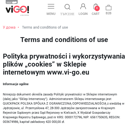
favorite
0
B2B
MENU
LOGIN
CART
ТЪРСЕНЕ
У дома
Terms and conditions of use
Terms and conditions of use
Polityka prywatności i wykorzystywania
plików „cookies” w Sklepie
internetowym www.vi-go.eu
Informacje ogólne
Niniejszy dokument określa zasady Polityki prywatności w Sklepie internetowym
(dalej jako "Sklep Internetowy"). Administratorem Sklepu internetowego jest
QUICKPACK POLSKA SPÓŁKA Z OGRANICZONĄ ODPOWIEDZIALNOŚCIĄ z siedzibą w
Jędrzejowie, ul. Przemysłowa 47, 28-300 Jędrzejów zarejestrowana w Krajowym
Rejestrze Sądowym przez Sąd Rejonowy w Kielcach, X Wydział Gospodarczy
Krajowego Rejestru Sądowego, pod nr KRS: 0000172796, NIP: 6561750635, REGON:
003674986, kapitał zakładowy 420 000,00 zł.