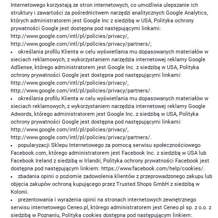
Internetowego korzystają ze stron internetowych, co umożliwia ulepszanie ich
struktury i zawartości za pośrednictwem narzędzi analitycznych Google Analytics,
których administratorem jest Google Inc z siedzibą w USA, Polityka ochrony
prywatności Google jest dostępna pod następującymi linkami:
http://www.google.com/intl/pl/policies/privacy/,
http://www.google.com/intl/pl/policies/privacy/partners/;
określania profilu Klienta w celu wyświetlania mu dopasowanych materiałów w
sieciach reklamowych, z wykorzystaniem narzędzia internetowej reklamy Google
AdSense, którego administratorem jest Google Inc. z siedzibą w USA, Polityka
ochrony prywatności Google jest dostępna pod następującymi linkami:
http://www.google.com/intl/pl/policies/privacy/,
http://www.google.com/intl/pl/policies/privacy/partners/.
określania profilu Klienta w celu wyświetlania mu dopasowanych materiałów w
sieciach reklamowych, z wykorzystaniem narzędzia internetowej reklamy Google
Adwords, którego administratorem jest Google Inc. z siedzibą w USA, Polityka
ochrony prywatności Google jest dostępna pod następującymi linkami:
http://www.google.com/intl/pl/policies/privacy/,
http://www.google.com/intl/pl/policies/privacy/partners/.
popularyzacji Sklepu Internetowego za pomocą serwisu społecznościowego
Facebook.com, którego administratorem jest Facebook Inc. z siedzibą w USA lub
Facebook Ireland z siedzibą w Irlandii, Polityka ochrony prywatności Facebook jest
dostępna pod następującym linkiem: https://www.facebook.com/help/cookies/.
zbadania opinii o poziomie zadowolenia klientów z przeprowadzonego zakupu lub
objęcia zakupów ochroną kupującego przez Trusted Shops GmbH z siedzibą w
Kolonii.
prezentowania i wyrażenia opinii na stronach internetowych zewnętrznego
serwisu internetowego Ceneo.pl, którego administratorem jest Ceneo.pl sp. z o.o. z
siedzibą w Poznaniu, Polityka cookies dostępna pod następującym linkiem: