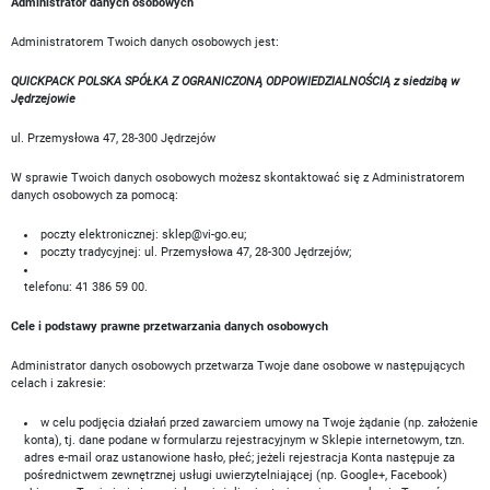
Administrator danych osobowych
Administratorem Twoich danych osobowych jest:
QUICKPACK POLSKA SPÓŁKA Z OGRANICZONĄ ODPOWIEDZIALNOŚCIĄ z siedzibą w
Jędrzejowie
ul. Przemysłowa 47, 28-300 Jędrzejów
W sprawie Twoich danych osobowych możesz skontaktować się z Administratorem
danych osobowych za pomocą:
poczty elektronicznej:
sklep@vi-go.eu
;
poczty tradycyjnej: ul. Przemysłowa 47, 28-300 Jędrzejów;
telefonu: 41 386 59 00.
Cele i podstawy prawne przetwarzania danych osobowych
Administrator danych osobowych przetwarza Twoje dane osobowe w następujących
celach i zakresie:
w celu podjęcia działań przed zawarciem umowy na Twoje żądanie (np. założenie
konta), tj. dane podane w formularzu rejestracyjnym w Sklepie internetowym, tzn.
adres e-mail oraz ustanowione hasło, płeć; jeżeli rejestracja Konta następuje za
pośrednictwem zewnętrznej usługi uwierzytelniającej (np. Google+, Facebook)