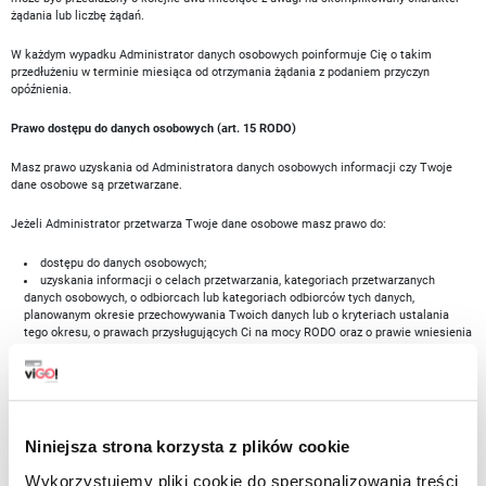
żądania lub liczbę żądań.
W każdym wypadku Administrator danych osobowych poinformuje Cię o takim
przedłużeniu w terminie miesiąca od otrzymania żądania z podaniem przyczyn
opóźnienia.
Prawo dostępu do danych osobowych (art. 15 RODO)
Masz prawo uzyskania od Administratora danych osobowych informacji czy Twoje
dane osobowe są przetwarzane.
Jeżeli Administrator przetwarza Twoje dane osobowe masz prawo do:
dostępu do danych osobowych;
uzyskania informacji o celach przetwarzania, kategoriach przetwarzanych
danych osobowych, o odbiorcach lub kategoriach odbiorców tych danych,
planowanym okresie przechowywania Twoich danych lub o kryteriach ustalania
tego okresu, o prawach przysługujących Ci na mocy RODO oraz o prawie wniesienia
skargi do organu nadzorczego, o źródle tych danych, o zautomatyzowanym
podejmowaniu decyzji, w tym o profilowaniu oraz o zabezpieczeniach stosowanych
w związku z przekazaniem tych danych poza Unię Europejską;
uzyskania kopii swoich danych osobowych.
Jeśli chcesz zażądać dostępu do swoich danych osobowych zgłoś swoje żądanie na
Niniejsza strona korzysta z plików cookie
adres:
sklep@vi-go.eu
.
Wykorzystujemy pliki cookie do spersonalizowania treści