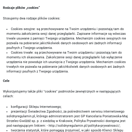
Rodzaje plików „cookies”
Stosujemy dwa rodzaje plików cookies:
Cookies sesyjne: są przechowywane na Twoim urządzeniu i pozostają tam do
momentu zakończenia sesji danej przeglądarki. Zapisane informacje są wówczas
trwale usuwane z pamięci Twojego urządzenia. Mechanizm cookies sesyjnych nie
pozwala na pobieranie jakichkolwiek danych osobowych ani żadnych informacji
poufnych z Twojego urządzenia.
Cookies trwałe: są przechowywane na Twoim urządzeniu i pozostają tam do
momentu ich skasowania. Zakończenie sesji danej przeglądarki lub wyłączenie
urządzenia nie powoduje ich usunięcia z Twojego urządzenia. Mechanizm cookies
trwałych nie pozwala na pobieranie jakichkolwiek danych osobowych ani żadnych
informacji poufnych z Twojego urządzenia.
Cele
Wykorzystujemy także pliki "cookies" podmiotów zewnętrznych w następujących
celach:
konfiguracji Sklepu Internetowego;
prezentacji Świadectwa Zgodności, za pośrednictwem serwisu internetowego
solidnyregulamin.pl, którego administratorem jest GP Kancelaria Poniatowska-Maj
Strzelec-Gwóźdź sp. p. z siedzibą w Krakowie, Polityka Prywatności dostępna jest
pod następującym linkiem: - http://solidnyregulamin.pl/polityka-prywatnosci/;
tworzenia statystyk, które pomagają zrozumieć, w jaki sposób Klienci Sklepu