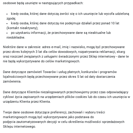
osobowe będą usunięte w następujących przypadkach:
kiedy osoba, której dane dotyczą zwróci się o ich usunięcie lub wycofa udzieloną
zgodę;
kiedy osoba, której dane dotyczą nie podejmuje działań przez ponad 10 lat
(kontakt nieaktywny);
po uzyskaniu informacji, że przechowywane dane są nieaktualne lub
niedokładne.
Niektóre dane w zakresie: adres e-mail, imię i nazwisko, mogą być przechowywane
przez okres kolejnych 3 lat dla celów dowodowych, rozpatrywania reklamacji, skarg
oraz roszczeń związanych z usługami świadczonymi przez Sklep internetowy - dane te
nie będą wykorzystywane do celów marketingowych.
Dane dotyczące zamówień Towarów i usług płatnych, konkursów i programów
lojalnościowych będą przechowywane przez okres 5 lat od daty dostarczenia
zamówienia.
Dane dotyczące Klientów niezalogowanych przechowujemy przez czas odpowiadający
cyklowi życia zapisanych na urządzeniach plików cookies lub do czasu ich usunięcia w
urządzeniu Klienta przez Klienta.
Twoje dane osobowe dotyczące preferencji, zachowań i wyboru treści
marketingowych mogą być wykorzystywane jako podstawa do
podjęcia zautomatyzowanych decyzji w celu określenia możliwości sprzedażowych
Sklepu internetowego.