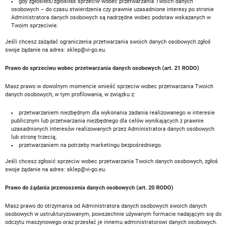
gdy zgłosiłeś/zgłosiłaś sprzeciw wobec przetwarzania Twoich danych
osobowych – do czasu stwierdzenia czy prawnie uzasadnione interesy po stronie
Administratora danych osobowych są nadrzędne wobec podstaw wskazanych w
Twoim sprzeciwie.
Jeśli chcesz zażądać ograniczenia przetwarzania swoich danych osobowych zgłoś
swoje żądanie na adres:
sklep@vi-go.eu
.
Prawo do sprzeciwu wobec przetwarzania danych osobowych (art. 21 RODO)
Masz prawo w dowolnym momencie wnieść sprzeciw wobec przetwarzania Twoich
danych osobowych, w tym profilowania, w związku z:
przetwarzaniem niezbędnym dla wykonania zadania realizowanego w interesie
publicznym lub przetwarzania niezbędnego dla celów wynikających z prawnie
uzasadnionych interesów realizowanych przez Administratora danych osobowych
lub stronę trzecią;
przetwarzaniem na potrzeby marketingu bezpośredniego.
Jeśli chcesz zgłosić sprzeciw wobec przetwarzania Twoich danych osobowych, zgłoś
swoje żądanie na adres:
sklep@vi-go.eu
.
Prawo do żądania przenoszenia danych osobowych (art. 20 RODO)
Masz prawo do otrzymania od Administratora danych osobowych swoich danych
osobowych w ustrukturyzowanym, powszechnie używanym formacie nadającym się do
odczytu maszynowego oraz przesłać je innemu administratorowi danych osobowych.