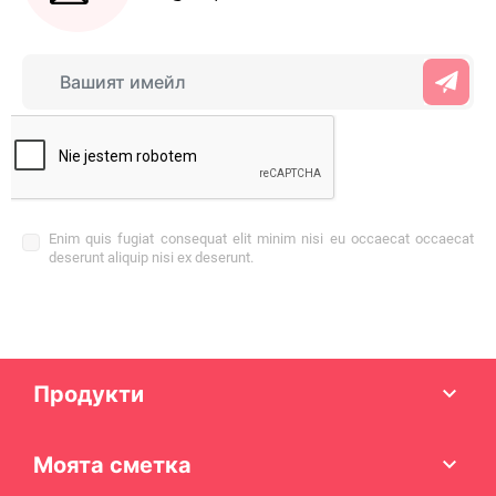
Enim quis fugiat consequat elit minim nisi eu occaecat occaecat
deserunt aliquip nisi ex deserunt.
Продукти

Моята сметка
