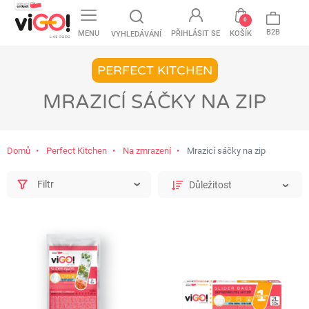
favorite
0
B2B
MENU
PŘIHLÁSIT SE
KOŠÍK
VYHLEDÁVÁNÍ
PERFECT KITCHEN
MRAZICÍ SÁČKY NA ZIP
Domů
Perfect Kitchen
Na zmrazení
Mrazicí sáčky na zip
Filtr