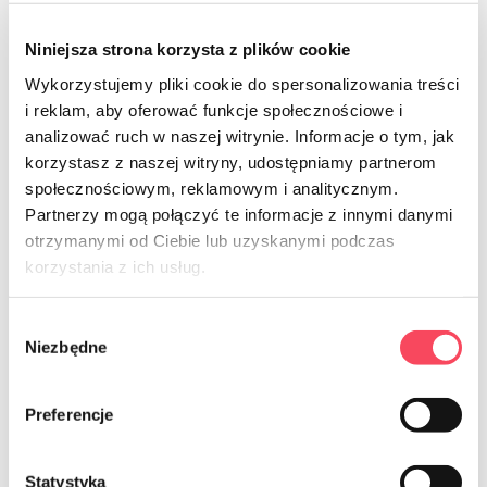
Niniejsza strona korzysta z plików cookie
Wykorzystujemy pliki cookie do spersonalizowania treści
i reklam, aby oferować funkcje społecznościowe i
7564333
analizować ruch w naszej witrynie. Informacje o tym, jak
korzystasz z naszej witryny, udostępniamy partnerom
viGO! Posuvné sáčky LD 3L 15ks
krabice
społecznościowym, reklamowym i analitycznym.
59,77 Kč
Partnerzy mogą połączyć te informacje z innymi danymi
otrzymanymi od Ciebie lub uzyskanymi podczas
korzystania z ich usług.
-
+
Wybór
Niezbędne
zgody
Preferencje
Mrazicí sáčky na zip – udržujte čerstvé
Statystyka