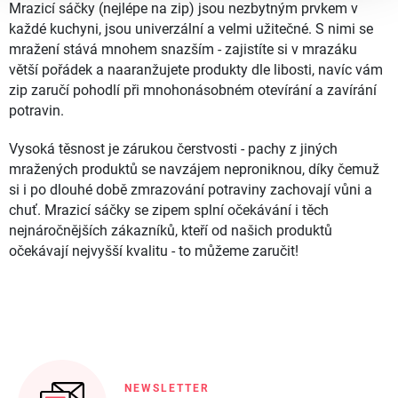
Mrazicí sáčky (nejlépe na zip) jsou nezbytným prvkem v
každé kuchyni, jsou univerzální a velmi užitečné. S nimi se
mražení stává mnohem snazším - zajistíte si v mrazáku
větší pořádek a naaranžujete produkty dle libosti, navíc vám
zip zaručí pohodlí při mnohonásobném otevírání a zavírání
potravin.
Vysoká těsnost je zárukou čerstvosti - pachy z jiných
mražených produktů se navzájem neproniknou, díky čemuž
si i po dlouhé době zmrazování potraviny zachovají vůni a
chuť. Mrazicí sáčky se zipem splní očekávání i těch
nejnáročnějších zákazníků, kteří od našich produktů
očekávají nejvyšší kvalitu - to můžeme zaručit!
NEWSLETTER