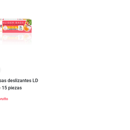
lsas deslizantes LD
e 15 piezas
brutto
Añadir a la
cesta