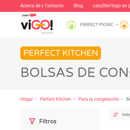
Acerca de y Contacto
Blog
catu00e1logo en 
PERFECT PICNIC
PERFECT KITCHEN
BOLSAS DE CO
Hogar
Perfect Kitchen
Para la congelación
Bo
Filtros