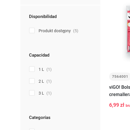
Disponibilidad
Produkt dostępny
(5)
Capacidad
1 L
(1)
7564001
2 L
(1)
viGO! Bol
3 L
(1)
cremaller
6,99 zł
br
-
+
Categorías