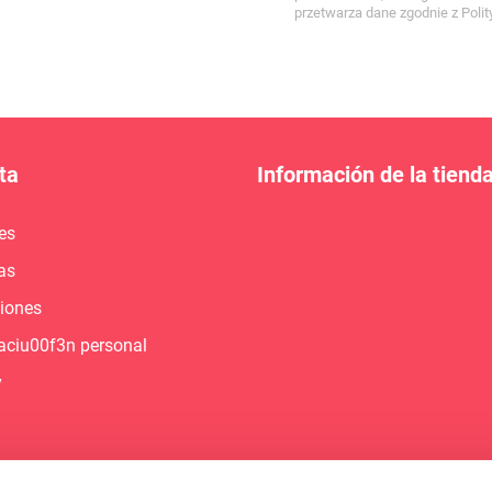
przetwarza dane zgodnie z Pol
ta
Información de la tiend
es
as
ciones
aciu00f3n personal
y