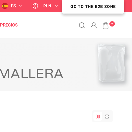
ES
PLN
ZONA DE CLIENTES B2B
GO TO THE B2B ZONE
0
 PRECIOS
EMALLERA