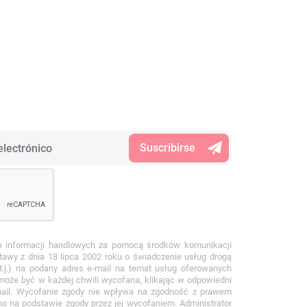
e informacji handlowych za pomocą środków komunikacji
stawy z dnia 18 lipca 2002 roku o świadczenie usług drogą
 t.j.) na podany adres e-mail na temat usług oferowanych
 może być w każdej chwili wycofana, klikając w odpowiedni
mail. Wycofanie zgody nie wpływa na zgodność z prawem
no na podstawie zgody przez jej wycofaniem. Administrator