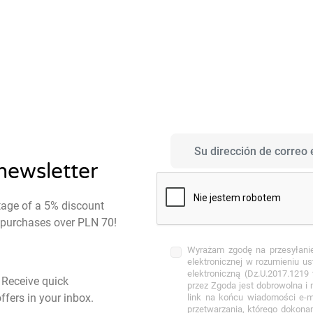
 newsletter
tage of a 5% discount
st purchases over PLN 70!
Wyrażam zgodę na przesyłani
elektronicznej w rozumieniu u
elektroniczną (Dz.U.2017.1219
- Receive quick
przez Zgoda jest dobrowolna i
ffers in your inbox.
link na końcu wiadomości e-
przetwarzania, którego dokona