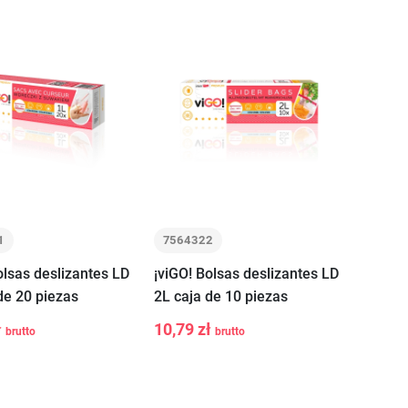
1
7564322
olsas deslizantes LD
¡viGO! Bolsas deslizantes LD
de 20 piezas
2L caja de 10 piezas
ł
10,79 zł
brutto
brutto
+
-
+
Añadir a la
Añadir a la
cesta
cesta