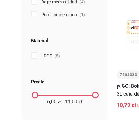
De primera calidad
(4)
Prima número uno
(1)
Material
LDPE
(5)
7564333
Precio
¡viGO! Bo
3L caja d
6,00 zł - 11,00 zł
10,79 zł
-
+