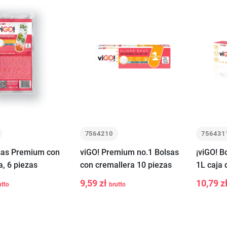
7564210
756431
sas Premium con
viGO! Premium no.1 Bolsas
¡viGO! B
a, 6 piezas
con cremallera 10 piezas
1L caja 
9,59 zł
10,79 z
utto
brutto
-
+
-
Añadir a la
Añadir a la
cesta
cesta