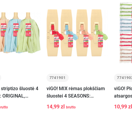
7741901
774190
striptizo šluostė 4
viGO! MIX rėmas plokščiam
viGO! Pl
 ORIGINAL,
šluostei 4 SEASONS:
atsargo
 AUTUMN, SPRING
SPRING, SUMMER,
SPRING
14,99 zl
10,99 z
rutto
brutto
AUTUMN, ORIGINAL
AUTUMN
-
+
-
Į krepšelį
Į krepšelį