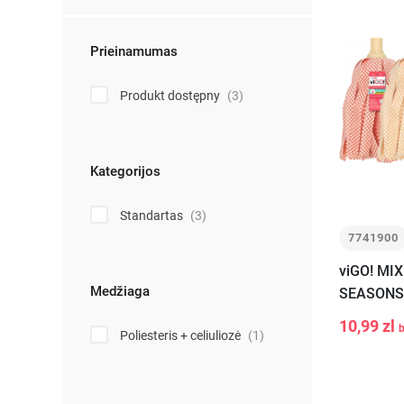
Prieinamumas
Produkt dostępny
(3)
Kategorijos
Standartas
(3)
7741900
viGO! MIX 
Medžiaga
SEASONS:
SUMMER,
10,99 zl
b
Poliesteris + celiuliozė
(1)
-
+