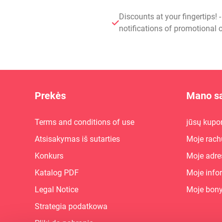
Discounts at your fingertips! 
notifications of promotional o
Prekės
Mano są
Terms and conditions of use
jūsų kupo
Atsisakymas iš sutarties
Moje rach
Konkurs
Moje adre
Katalog PDF
Moje info
Legal Notice
Moje bon
Strategia podatkowa