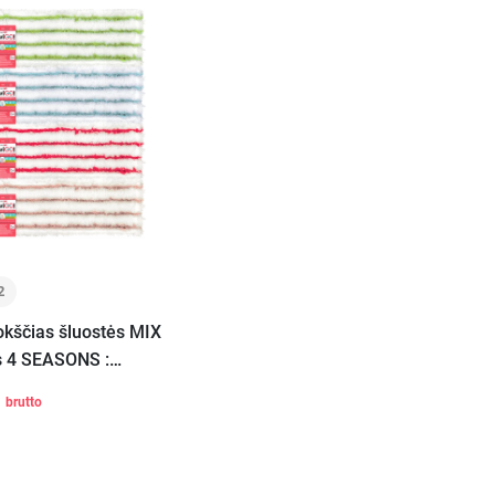
2
okščias šluostės MIX
s 4 SEASONS :
, SUMMER,
l
brutto
, ORIGINAL
+
Į krepšelį