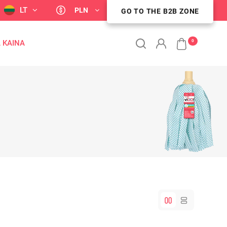
LT
PLN
GO TO THE B2B ZONE
STREFA KLIENTA B2B
0
 KAINA