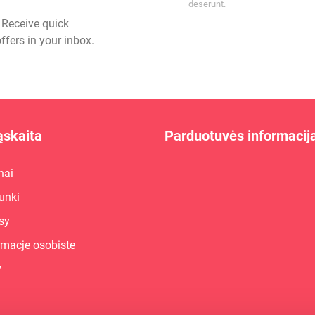
deserunt.
- Receive quick
ffers in your inbox.
skaita
Parduotuvės informacij
nai
unki
sy
rmacje osobiste
y