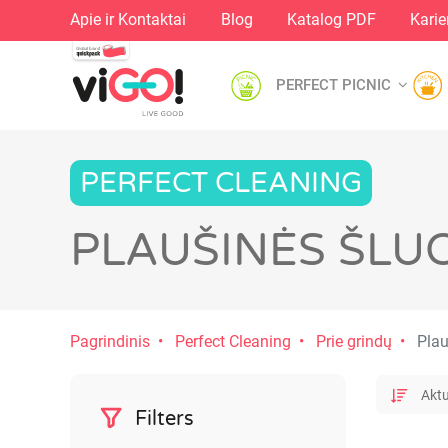
Apie ir Kontaktai
Blog
Katalog PDF
Karie
PERFECT PICNIC
PERFECT CLEANING
PLAUŠINĖS ŠLU
Pagrindinis
Perfect Cleaning
Prie grindų
Plau
Filters