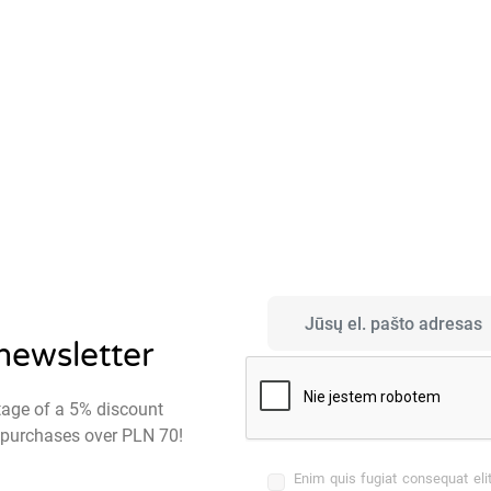
 newsletter
tage of a 5% discount
st purchases over PLN 70!
Enim quis fugiat consequat eli