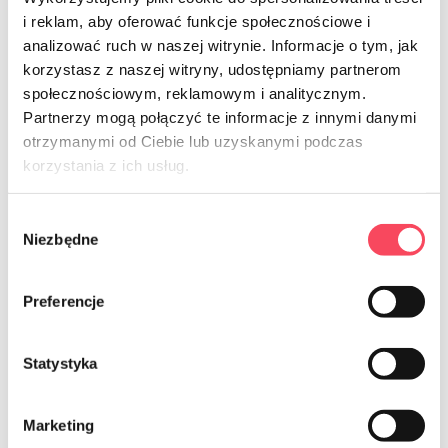
i reklam, aby oferować funkcje społecznościowe i
analizować ruch w naszej witrynie. Informacje o tym, jak
korzystasz z naszej witryny, udostępniamy partnerom
społecznościowym, reklamowym i analitycznym.
7564210
Partnerzy mogą połączyć te informacje z innymi danymi
otrzymanymi od Ciebie lub uzyskanymi podczas
viGO! Premium nr.1 Krepšiai su
užtrauktuku 10 vnt
korzystania z ich usług.
9,59 zl
brutto
Wybór
Niezbędne
-
+
zgody
Preferencje
Statystyka
NEWSLETTER
Marketing
Sign up for the newsletter