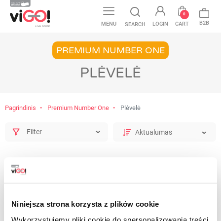
0
B2B
MENU
LOGIN
CART
SEARCH
PREMIUM NUMBER ONE
PLĖVELĖ
Pagrindinis
Premium Number One
Plėvelė
Filter
Niniejsza strona korzysta z plików cookie
Wykorzystujemy pliki cookie do spersonalizowania treści