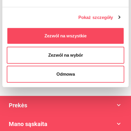
Pokaż szczegóły
Zezwól na wszystkie
Zezwól na wybór
Enim quis fugiat consequat elit minim nisi eu occaecat occaecat
deserunt aliquip nisi ex deserunt.
Odmowa
Prekės

Mano sąskaita
