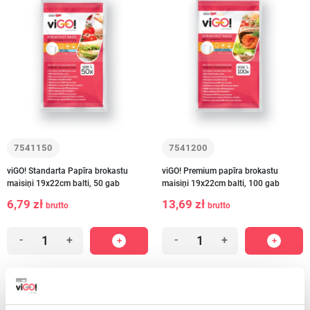
7541150
7541200
viGO! Standarta Papīra brokastu
viGO! Premium papīra brokastu
maisiņi 19x22cm balti, 50 gab
maisiņi 19x22cm balti, 100 gab
6,79 zł
13,69 zł
brutto
brutto
-
+
-
+