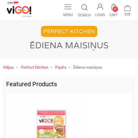
0
B2B
MENU
LOGIN
CART
SEARCH
PERFECT KITCHEN
ĒDIENA MAISIŅUS
Mājas
Perfect Kitchen
Papīra
Ēdiena maisiņus
Featured Products