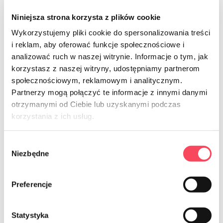
Niniejsza strona korzysta z plików cookie
Wykorzystujemy pliki cookie do spersonalizowania treści
i reklam, aby oferować funkcje społecznościowe i
analizować ruch w naszej witrynie. Informacje o tym, jak
korzystasz z naszej witryny, udostępniamy partnerom
społecznościowym, reklamowym i analitycznym.
Partnerzy mogą połączyć te informacje z innymi danymi
otrzymanymi od Ciebie lub uzyskanymi podczas
7541250
7541350
korzystania z ich usług.
viGO! Standarta Papīra brokastu
viGO! BIO Papīra brokastu maisiņi
maisiņi 19x22cm balti, 100 gab
19x22cm balti, 50 gab
Wybór
12,99 zł
6,79 zł
brutto
brutto
Niezbędne
zgody
-
+
-
+
Preferencje
Statystyka