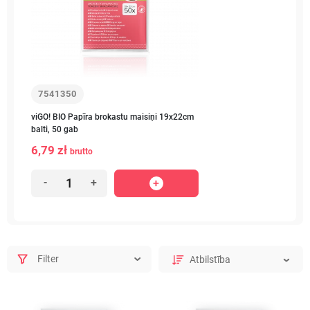
7541350
viGO! BIO Papīra brokastu maisiņi 19x22cm
balti, 50 gab
6,79 zł
brutto
-
+
Filter