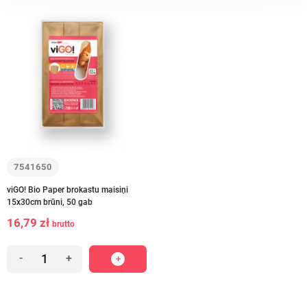
7541650
viGO! Bio Paper brokastu maisiņi
15x30cm brūni, 50 gab
16,79 zł
brutto
-
+