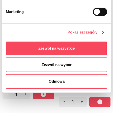
Marketing
Pokaż szczegóły
Zezwól na wszystkie
7541450
7541550
viGO! Premium nr.1 Kastītes papīra
viGO! Standarta Papīra brokastu
Zezwól na wybór
brokastu maisiņi 19x22cm balti 50
maisiņi 14x21cm balti, 50 gab
gab
6,79 zł
brutto
8,39 zł
Odmowa
brutto
-
+
-
+