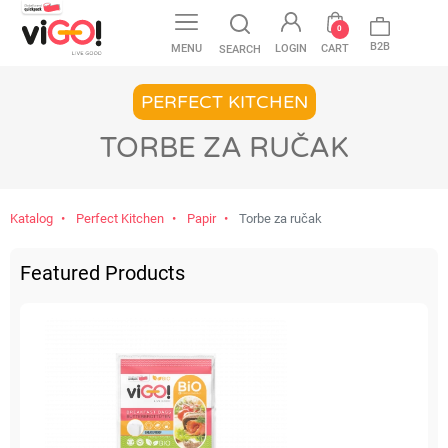
favorite
0
B2B
MENU
LOGIN
CART
SEARCH
PERFECT KITCHEN
TORBE ZA RUČAK
Katalog
Perfect Kitchen
Papir
Torbe za ručak
Featured Products