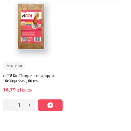
7541650
виГО! Био Папирне кесе за доручак
15к30цм браон, 50 ком
16,79 zł
brutto
-
+