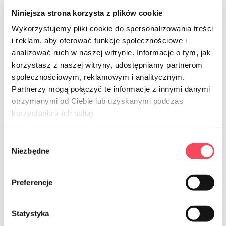
Niniejsza strona korzysta z plików cookie
Wykorzystujemy pliki cookie do spersonalizowania treści
i reklam, aby oferować funkcje społecznościowe i
analizować ruch w naszej witrynie. Informacje o tym, jak
korzystasz z naszej witryny, udostępniamy partnerom
społecznościowym, reklamowym i analitycznym.
Partnerzy mogą połączyć te informacje z innymi danymi
otrzymanymi od Ciebie lub uzyskanymi podczas
7541250
7541350
korzystania z ich usług.
виГО! Стандардне папирне кесе за
виГО! БИО Папирне кесе за доручак
доручак 19к22цм беле, 100 ком
19к22цм беле, 50 ком
Wybór
12,99 zł
6,79 zł
Niezbędne
brutto
brutto
zgody
-
+
-
+
Preferencje
Statystyka