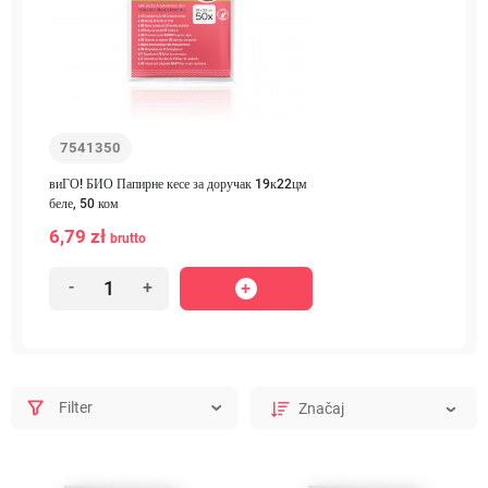
7541350
виГО! БИО Папирне кесе за доручак 19к22цм
беле, 50 ком
6,79 zł
brutto
-
+
Filter