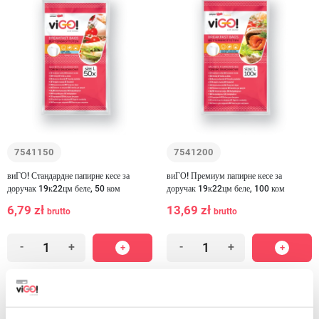
7541150
7541200
виГО! Стандардне папирне кесе за
виГО! Премиум папирне кесе за
доручак 19к22цм беле, 50 ком
доручак 19к22цм беле, 100 ком
6,79 zł
13,69 zł
brutto
brutto
-
+
-
+