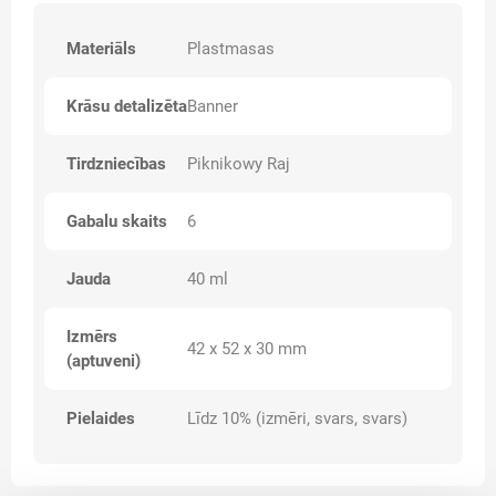
Materiāls
Plastmasas
Krāsu detalizēta
Banner
Tirdzniecības
Piknikowy Raj
Gabalu skaits
6
Jauda
40 ml
Izmērs
42 x 52 x 30 mm
(aptuveni)
Pielaides
Līdz 10% (izmēri, svars, svars)