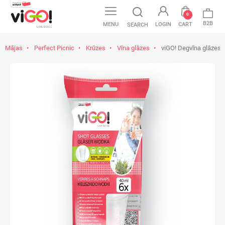
0
B2B
MENU
LOGIN
CART
SEARCH
Mājas
Perfect Picnic
Krūzes
Vīna glāzes
viGO! Degvīna glāzes 4