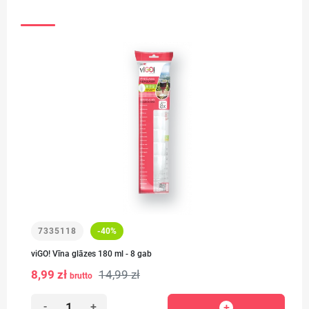
7335118
-40%
viGO! Vīna glāzes 180 ml - 8 gab
8,99 zł
14,99 zł
brutto
-
+