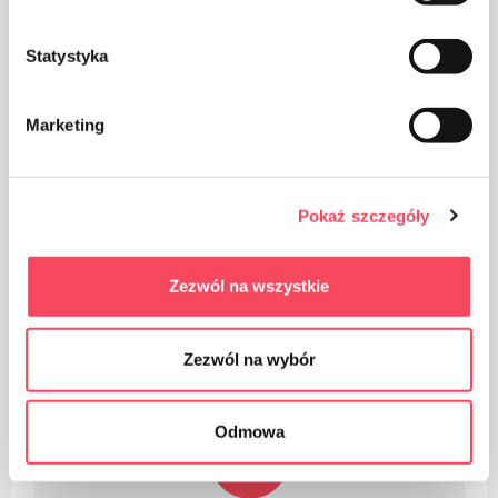
Statystyka
No polipropilēna, PP izgatavots iepakojums tiek
uzskatīts (blakus PET) par drošāko plastmasu mūsu
Marketing
veselībai
Pokaż szczegóły
Zezwól na wszystkie
Produkts ir paredzēts saskarei ar pārtiku, tas neietekmē
ēdiena garšu un smaržu
Zezwól na wybór
Odmowa