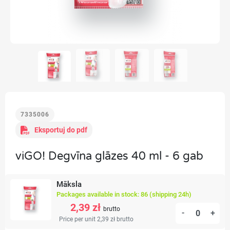
7335006
Eksportuj do pdf
viGO! Degvīna glāzes 40 ml - 6 gab
Māksla
Packages available in stock: 86 (shipping 24h)
2,39 zł
brutto
-
+
Price per unit 2,39 zł
brutto