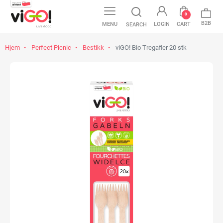
0
B2B
MENU
LOGIN
CART
SEARCH
Hjem
Perfect Picnic
Bestikk
viGO! Bio Tregafler 20 stk