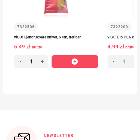
7322506
7322200
viGO! Gjenbrukbare kniver, 6 stk, trefiber
viGO! Bio PLA knive
5.49 zł
4.99 zł
brutto
brutto
-
+
-
+
NEWSLETTER