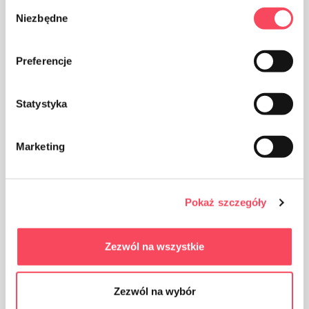
Wybór
Niezbędne
zgody
Produktet kan resirkuleres
Preferencje
Statystyka
Marketing
Emballasje laget av papp
Pokaż szczegóły
Zezwól na wszystkie
Ta vare på renslighet, kast den brukte
produktemballasjen i søpla
Zezwól na wybór