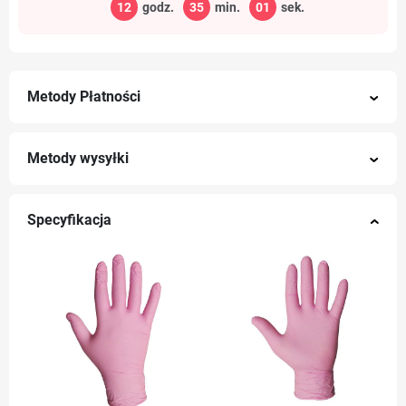
12
godz.
35
min.
01
sek.
Metody Płatności
Metody wysyłki
Specyfikacja