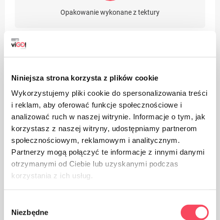
Opakowanie wykonane z tektury
Niniejsza strona korzysta z plików cookie
Produkt należy chronić przed wilgocią
Wykorzystujemy pliki cookie do spersonalizowania treści
i reklam, aby oferować funkcje społecznościowe i
analizować ruch w naszej witrynie. Informacje o tym, jak
korzystasz z naszej witryny, udostępniamy partnerom
społecznościowym, reklamowym i analitycznym.
Partnerzy mogą połączyć te informacje z innymi danymi
otrzymanymi od Ciebie lub uzyskanymi podczas
Produkt należy chronić przed promieniami słonecznymi
korzystania z ich usług.
Wybór
Niezbędne
zgody