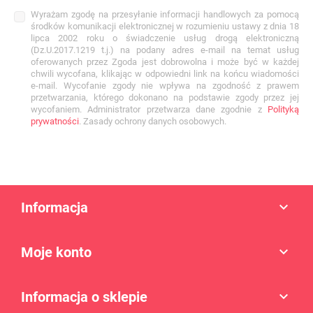
Wyrażam zgodę na przesyłanie informacji handlowych za pomocą
środków komunikacji elektronicznej w rozumieniu ustawy z dnia 18
lipca 2002 roku o świadczenie usług drogą elektroniczną
(Dz.U.2017.1219 t.j.) na podany adres e-mail na temat usług
oferowanych przez Zgoda jest dobrowolna i może być w każdej
chwili wycofana, klikając w odpowiedni link na końcu wiadomości
e-mail. Wycofanie zgody nie wpływa na zgodność z prawem
przetwarzania, którego dokonano na podstawie zgody przez jej
wycofaniem. Administrator przetwarza dane zgodnie z
Polityką
prywatności
. Zasady ochrony danych osobowych.
Informacja

Moje konto

Informacja o sklepie
