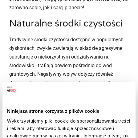
zarówno sobie, jak i całej planecie!
Naturalne środki czystości
Tradycyjne środki czystości dostępne w popularnych
dyskontach, zwykle zawierają w składzie agresywne
substancje o niekorzystnym oddziaływaniu na
środowisko - trafiają bowiem pośrednio do wód
gruntowych. Negatywny wpływ dotyczy również
domowników - intensywne substancje ze środków
chemii domowej, mogą przyczyniać się do rozwoju
alergii czy nawet astmy. Aby tego uniknąć, warto
sporządzić samodzielnie ekologiczne środki czystości
Niniejsza strona korzysta z plików cookie
z bezpiecznych dla zdrowia składników.
Wykorzystujemy pliki cookie do spersonalizowania treści
i reklam, aby oferować funkcje społecznościowe i
Zadbaj o segregację śmieci
analizować ruch w naszej witrynie. Informacje o tym, jak