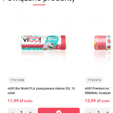
7721998
7722376
viGO! Bio Worki PLA zawiązywane zielone 35L 10
viGO! Premium no.1
sztuk
ORIGINAL truskawka
11,99 zł
13,99 zł
brutto
brutto
-
+
-
+