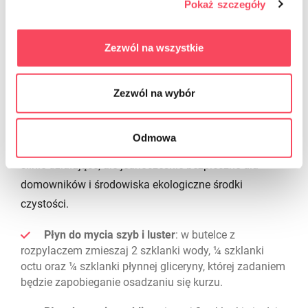
Pokaż szczegóły
naturalne środki czystości
Zezwól na wszystkie
Przedświąteczne porządki znacznie ułatwią Ci
skuteczne środki czystości. Czy ekologiczne preparaty
mogą takie być? Jak najbardziej! Moc sody
Zezwól na wybór
oczyszczonej, octu czy soku z cytryny znana jest od
lat, a składniki te dodawane są do wielu gotowych
Odmowa
produktów do sprzątania. Poznaj kilka receptur na
silnie działające, ale jednocześnie bezpieczne dla
domowników i środowiska ekologiczne środki
czystości.
Płyn do mycia szyb i luster
: w butelce z
rozpylaczem zmieszaj 2 szklanki wody, ¼ szklanki
octu oraz ¼ szklanki płynnej gliceryny, której zadaniem
będzie zapobieganie osadzaniu się kurzu.