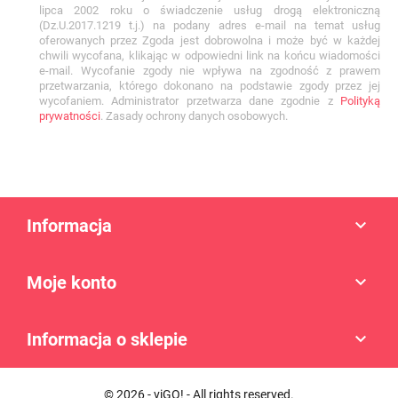
lipca 2002 roku o świadczenie usług drogą elektroniczną
(Dz.U.2017.1219 t.j.) na podany adres e-mail na temat usług
oferowanych przez Zgoda jest dobrowolna i może być w każdej
chwili wycofana, klikając w odpowiedni link na końcu wiadomości
e-mail. Wycofanie zgody nie wpływa na zgodność z prawem
przetwarzania, którego dokonano na podstawie zgody przez jej
wycofaniem. Administrator przetwarza dane zgodnie z
Polityką
prywatności
. Zasady ochrony danych osobowych.
Informacja

Moje konto

Informacja o sklepie

© 2026 - viGO! - All rights reserved.