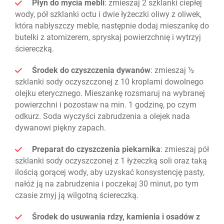
Płyn do mycia mebli
: zmieszaj 2 szklanki ciepłej
wody, pół szklanki octu i dwie łyżeczki oliwy z oliwek,
która nabłyszczy meble, następnie dodaj mieszankę do
butelki z atomizerem, spryskaj powierzchnię i wytrzyj
ściereczką.
Środek do czyszczenia dywanów
: zmieszaj ½
szklanki sody oczyszczonej z 10 kroplami dowolnego
olejku eterycznego. Mieszankę rozsmaruj na wybranej
powierzchni i pozostaw na min. 1 godzinę, po czym
odkurz. Soda wyczyści zabrudzenia a olejek nada
dywanowi piękny zapach.
Preparat do czyszczenia piekarnika
: zmieszaj pół
szklanki sody oczyszczonej z 1 łyżeczką soli oraz taką
ilością gorącej wody, aby uzyskać konsystencję pasty,
nałóż ją na zabrudzenia i poczekaj 30 minut, po tym
czasie zmyj ją wilgotną ściereczką.
Środek do usuwania rdzy, kamienia i osadów z