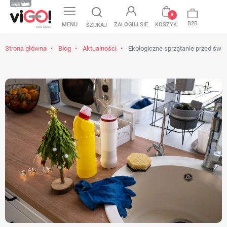
favorite
0
B2B
MENU
ZALOGUJ SIE
KOSZYK
SZUKAJ
Strona główna
Blog
Aktualności
Ekologiczne sprzątanie przed święta