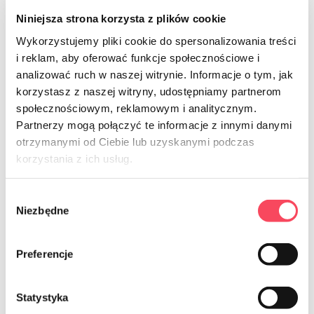
puree lub wstępnie obgotowane. Surowe warzywa liściaste 
Niniejsza strona korzysta z plików cookie
mogą stracić swoją strukturę.
Wykorzystujemy pliki cookie do spersonalizowania treści
i reklam, aby oferować funkcje społecznościowe i
Pierogi, krokiety, naleśniki - zarówno przed, jak i po 
obróbce termicznej. Dobrze zapakowane zachowają 
analizować ruch w naszej witrynie. Informacje o tym, jak
świeżość przez długie tygodnie.
Mięsa - zarówno surowe, 
korzystasz z naszej witryny, udostępniamy partnerom
jak i gotowe potrawy, np. pieczenie, klopsiki, 
społecznościowym, reklamowym i analitycznym.
pulpety.
Wypieki - ciasta drożdżowe, babeczki, a nawet 
Partnerzy mogą połączyć te informacje z innymi danymi
gotowe ciasta z kremem, o ile nie zawierają żelatyny.
otrzymanymi od Ciebie lub uzyskanymi podczas
korzystania z ich usług.
Woreczki strunowe do mrożenia - 
Wybór
elastyczność i szczelność
Niezbędne
zgody
Jednym z najlepszych rozwiązań do przechowywania 
mrożonek są 
woreczki strunowe do mrożenia
. Dzięki 
Preferencje
wygodnemu zamknięciu typu zip lub struna umożliwiają 
szybkie i szczelne zapakowanie żywności. Woreczki tego 
Statystyka
typu idealnie nadają się do przechowywania porcji mięsa, 
warzyw, owoców czy dań gotowych. Można je opisać 