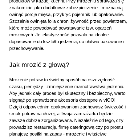
produktów w każdej kuchni. Przy mrożeniu sprawdza się 
znakomicie jako dodatkowe zabezpieczenie - można nią 
owinąć porcje mięsa, przykryć pojemnik lub opakowanie. 
Szczelnie owinięta folia chroni żywność przed powietrzem, 
które może powodować powstawanie tzw. oparzeń 
mrozowych. Jej elastyczność pozwala na idealne 
dopasowanie do kształtu jedzenia, co ułatwia pakowanie i 
przechowywanie.
Jak mrozić z głową?
Mrożenie potraw to świetny sposób na oszczędność 
czasu, pieniędzy i zmniejszenie marnotrawstwa jedzenia. 
Aby jednak cały proces był skuteczny i bezpieczny, warto 
sięgnąć po sprawdzone akcesoria dostępne w viGO! 
Dzięki odpowiednim opakowaniom zachowasz świeżość i 
smak potraw na dłużej, a Twoja zamrażarka będzie 
zawsze dobrze zorganizowana. Niezależnie od tego, czy 
prowadzisz restaurację, firmę cateringową czy po prostu 
planujesz posiłki na zapas - mrożenie i właściwe 