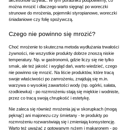
akcesoriów używać. W tym poradniku podpowiemy, co 
można mrozić i dlaczego warto sięgnąć po woreczki 
strunowe do mrożenia, pojemniki styropianowe, woreczki 
śniadaniowe czy folię spożywczą.
Czego nie powinno się mrozić?
Choć mrożenie to skuteczna metoda wydłużania trwałości 
żywności, nie wszystkie produkty dobrze znoszą niskie 
temperatury. Np. w gastronomii, gdzie liczy się nie tylko 
smak, ale też jakość i wygląd dań, warto wiedzieć, czego 
nie powinno się mrozić. Na liście produktów, które tracą 
swoje właściwości po zamrożeniu, znajdują się m.in. 
warzywa o wysokiej zawartości wody (np. ogórki, sałata, 
rzodkiewka) - po rozmrożeniu stają się miękkie i wodniste, 
przez co tracą swoją chrupkość i estetykę.
Nie zaleca się również mrożenia jaj w skorupkach (mogą 
pęknąć) ani majonezu czy śmietany - te produkty po 
rozmrożeniu rozwarstwiają się i zmieniają konsystencję. 
Warto też uważać z gotowanym ryżem i makaronem - po 