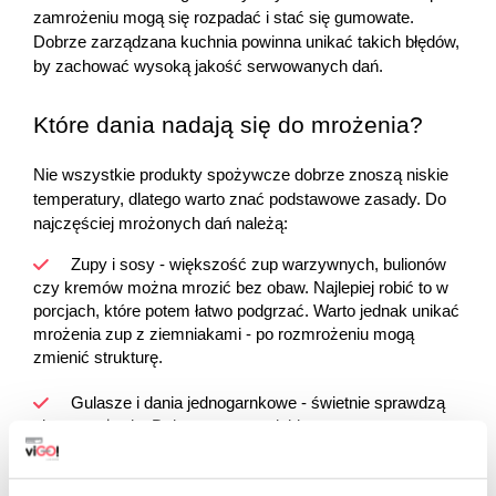
zamrożeniu mogą się rozpadać i stać się gumowate. 
Dobrze zarządzana kuchnia powinna unikać takich błędów, 
by zachować wysoką jakość serwowanych dań.
Które dania nadają się do mrożenia?
Nie wszystkie produkty spożywcze dobrze znoszą niskie 
temperatury, dlatego warto znać podstawowe zasady. Do 
najczęściej mrożonych dań należą:
Zupy i sosy - większość zup warzywnych, bulionów 
czy kremów można mrozić bez obaw. Najlepiej robić to w 
porcjach, które potem łatwo podgrzać. Warto jednak unikać 
mrożenia zup z ziemniakami - po rozmrożeniu mogą 
zmienić strukturę.
Gulasze i dania jednogarnkowe - świetnie sprawdzą 
się w mrożeniu. Dobrze znoszą niskie temperatury, a po 
rozmrożeniu zachowują smak i konsystencję.
Gotowane warzywa i owoce - szczególnie w formie 