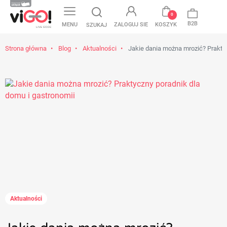
favorite
0
B2B
MENU
ZALOGUJ SIE
KOSZYK
SZUKAJ
Strona główna
Blog
Aktualności
Jakie dania można mrozić? Praktyc
Aktualności