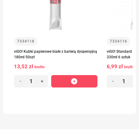
7334118
7334116
viGO! Kubki papierowe białe z barierą dyspersyjną
viGO! Standard Kub
180ml 50szt
330ml 6 sztuk
13,52 zł
6,99 zł
brutto
brutto
-
+
-
+