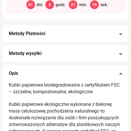
01
dni
0
godz.
21
min.
18
sek.
Metody Płatności
Metody wysyłki
Opis
Kubki papierowe biodegradowalne z certyfikatem FSC
– szczelne, kompostowalne, ekologiczne
Kubki papierowe ekologiczne wykonane z bielonej
masy celulozowej pochodzenia naturalnego to
doskonałe rozwiązanie dla osób i firm poszukujących
zrównoważonych alternatyw dla plastikowych naczyń