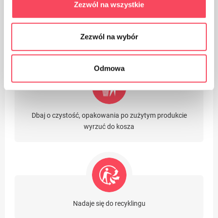
Zezwól na wszystkie
Opakowanie wykonane z Polipropylenu, PP uważany
jest (obok PET) za plastik najbezpieczniejszy dla
Zezwól na wybór
naszego zdrowia
Odmowa
Dbaj o czystość, opakowania po zużytym produkcie
wyrzuć do kosza
Nadaje się do recyklingu