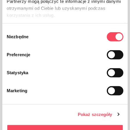
Partnerzy mogą połączyć te informacje z innymi danymi
otrzymanymi od Ciebie lub uzyskanymi podczas
korzystania z ich usług.
Wybór
Niezbędne
zgody
Produkt przeznaczony do kontaktu z żywnością, nie
wpływa na smak i zapach potrawy
Preferencje
Statystyka
Marketing
Produkt można poddac recyklingowi
Pokaż szczegóły