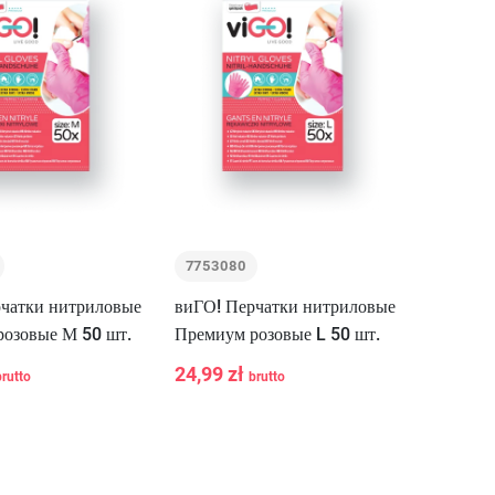
7753080
чатки нитриловые
виГО! Перчатки нитриловые
озовые М 50 шт.
Премиум розовые L 50 шт.
24,99 zł
brutto
brutto
-
+
В корзину
В корзину