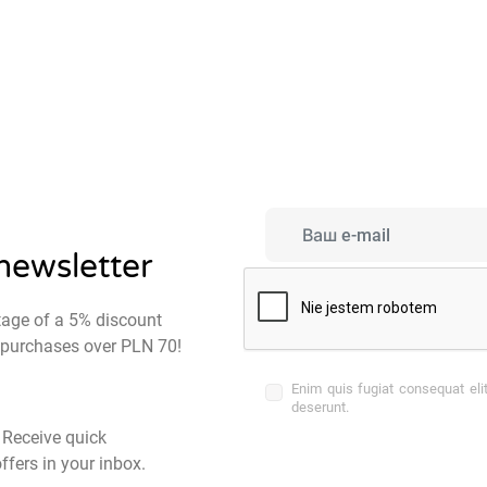
 newsletter
tage of a 5% discount
st purchases over PLN 70!
Enim quis fugiat consequat eli
deserunt.
- Receive quick
ffers in your inbox.