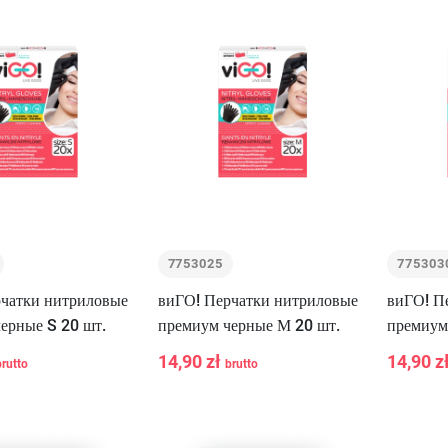
7753025
775303
чатки нитриловые
виГО! Перчатки нитриловые
виГО! П
ерные S 20 шт.
премиум черные М 20 шт.
премиум
14,90 zł
14,90 z
brutto
brutto
-
+
-
В корзину
В корзину