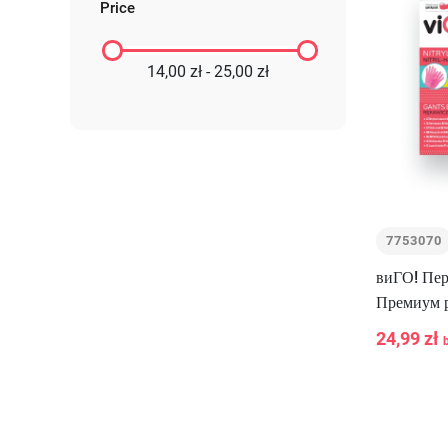
Price
14,00 zł - 25,00 zł
7753070
виГО! Пер
Премиум р
24,99 zł
-
+