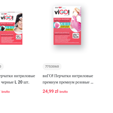
0
7753060
ерчатки нитриловые
виГО! Перчатки нитриловые
 черные L 20 шт.
премиум премиум розовые S
50 шт.
ł
24,99 zł
brutto
brutto
+
-
+
В корзину
В корзину