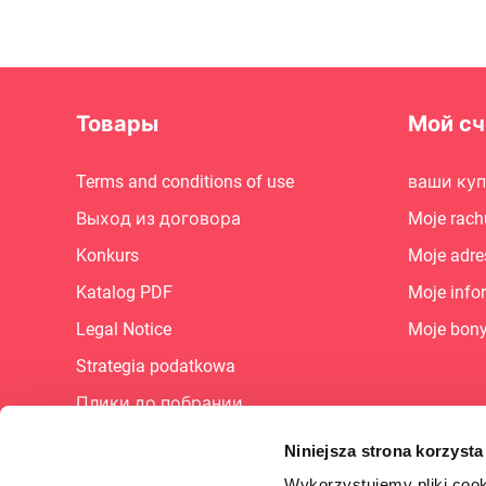
Товары
Мой сч
Terms and conditions of use
ваши ку
Выход из договора
Moje rach
Konkurs
Moje adre
Katalog PDF
Moje info
Legal Notice
Moje bon
Strategia podatkowa
Плики до побрании
Карта сайта
Niniejsza strona korzysta
Карьера
Wykorzystujemy pliki cook