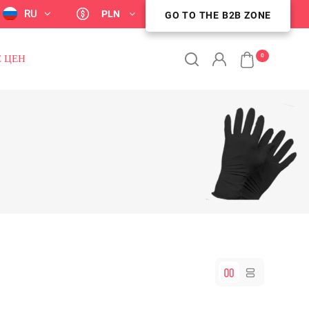
RU
PLN
GO TO THE B2B ZONE
STREFA KLIENTA B2B
0
 ЦЕН