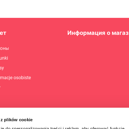
ет
Информация о магаз
поны
unki
sy
rmacje osobiste
y
 z plików cookie
ie do spersonalizowania treści i reklam, aby oferować funkcje