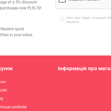
tage of a 5% discount
st purchases over PLN 70!
Enim quis fugiat consequat eli
deserunt.
- Receive quick
ffers in your inbox.
хунок
Інформація про мага
они
unki
sy
rmacje osobiste