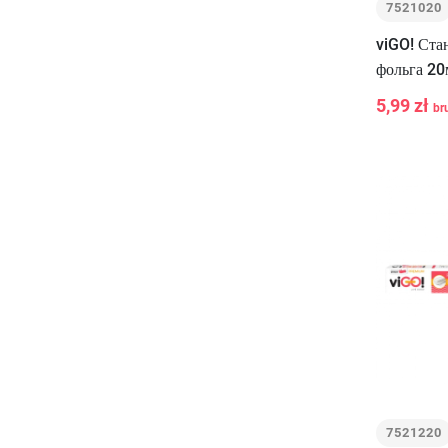
7521020
viGO! Ста
фольга 20
5,99 zł
br
-
+
7521220