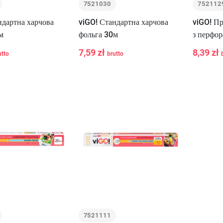
7521030
752112
ндартна харчова
viGO! Стандартна харчова
viGO! Пр
м
фольга 30м
з перфо
7,59 zł
8,39 zł
utto
brutto
-
+
-
У Кошик
У Кошик
7521111