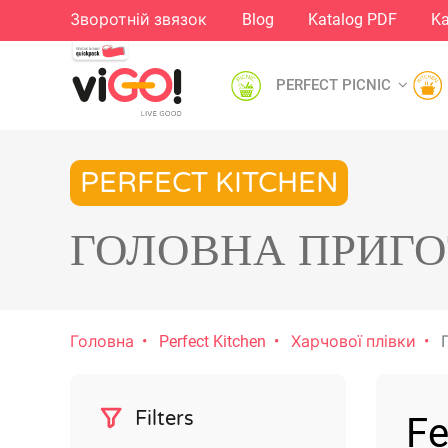
Зворотній звязок
Blog
Katalog PDF
Ka
PERFECT PICNIC
PERFECT KITCHEN
ГОЛОВНА ПРИГО
Головна
Perfect Kitchen
Харчової плівки
Г
Filters
Fe