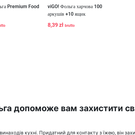
льга Premium Food
viGO! Фольга харчова 100
аркушів +10 ящик
8,39 zł
utto
brutto
-
+
У Кошик
У Кошик
ьга допоможе вам захистити св
находів кухні. Придатний для контакту з їжею, він захи