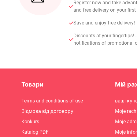
Register now and take advan
and free delivery on your fir
Save and enjoy free delivery!
Discounts at your fingertips! 
notifications of promotional o
Товари
Мій ра
Terms and conditions of use
ваші куп
Відмова від договору
Moje rach
Konkurs
Moje adre
Katalog PDF
Moje info