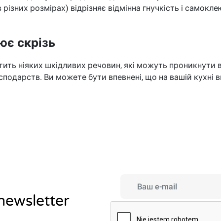
в різних розмірах) відрізняє відмінна гнучкість і самок
ює скрізь
тить ніяких шкідливих речовин, які можуть проникнути в 
господарств. Ви можете бути впевнені, що на вашій кухні 
 newsletter