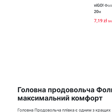
viGO! Фо
20м
7,19 zł
br
-
+
Головна продовольча Фол
максимальний комфорт
Головна Продовольча плівка є одним з кращих ви