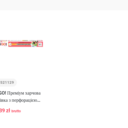
7521129
GO! Преміум харчова
івка з перфорацією
0м
39 zł
brutto
+
У