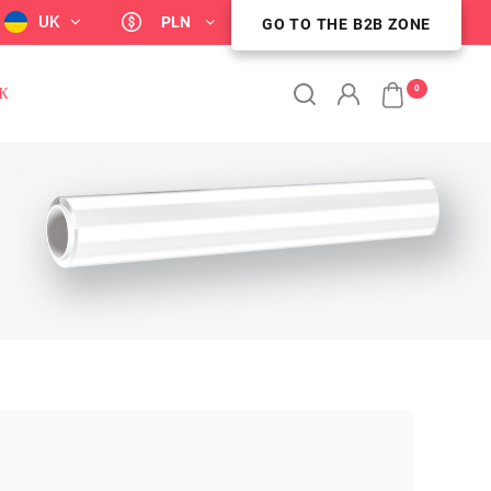
UK
PLN
GO TO THE B2B ZONE
STREFA KLIENTA B2B
0
Ж