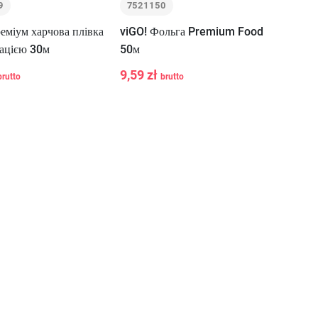
9
7521150
еміум харчова плівка
viGO! Фольга Premium Food
рацією 30м
50м
9,59 zł
brutto
brutto
+
-
+
У Кошик
У Кошик