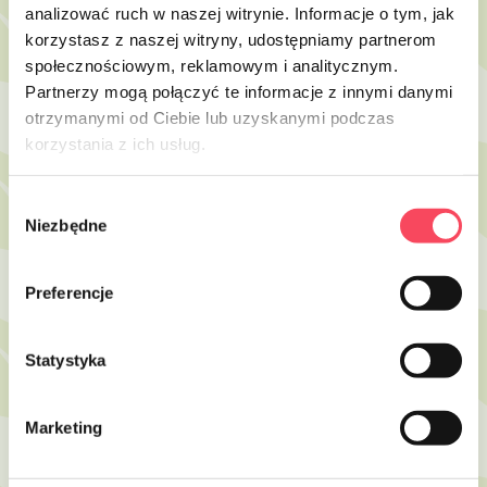
analizować ruch w naszej witrynie. Informacje o tym, jak
viGO! Био правоъгълни тави за хартия
viGO! Био кръгли чинии от захарна
korzystasz z naszej witryny, udostępniamy partnerom
13х20см кафяви 20 бр
тръстика ⌀18 см, 6 бр
społecznościowym, reklamowym i analitycznym.
6,99 zł
6,99 zł
brutto
brutto
Partnerzy mogą połączyć te informacje z innymi danymi
otrzymanymi od Ciebie lub uzyskanymi podczas
-
+
-
+
korzystania z ich usług.
Wybór
Niezbędne
zgody
Preferencje
Statystyka
Marketing
7316026
7316010
-58%