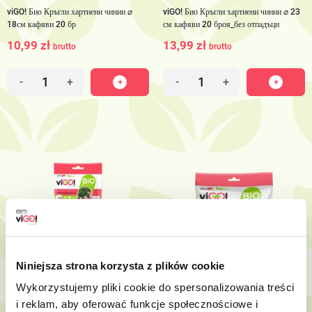
viGO! Био Кръгли хартиени чинии ⌀
viGO! Био Кръгли хартиени чинии ⌀ 23
18см кафяви 20 бр
см кафяви 20 броя_без отпадъци
10,99 zł
13,99 zł
brutto
brutto
-
+
-
+
Niniejsza strona korzysta z plików cookie
Wykorzystujemy pliki cookie do spersonalizowania treści
i reklam, aby oferować funkcje społecznościowe i
7313220
7316006