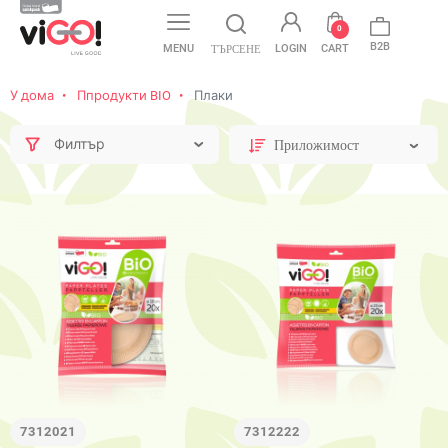
favorite
0
B2B
MENU
LOGIN
CART
ТЪРСЕНЕ
У дома
Ппродукти BIO
Плаки
Филтър
7312021
7312222