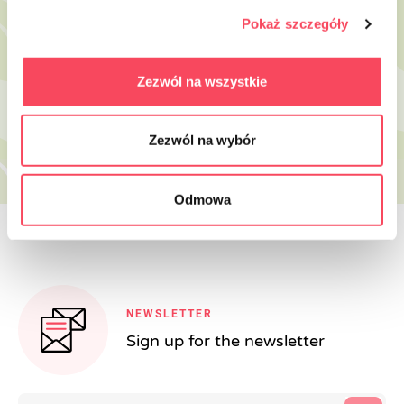
Pokaż szczegóły
viGO! Чинии Bio Sugarcane,
viGO! Био кръгли чинии от захарна
квадратни, 26x26см, 6 бр
тръстика ⌀22см 6 броя 1
4,62 zł
10,99 zł
8,49 zł
brutto
brutto
Zezwól na wszystkie
-
+
-
+
Zezwól na wybór
Odmowa
NEWSLETTER
Sign up for the newsletter