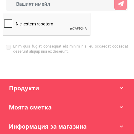
Enim quis fugiat consequat elit minim nisi eu occaecat occaecat
deserunt aliquip nisi ex deserunt.
Продукти

Моята сметка

Информация за магазина
