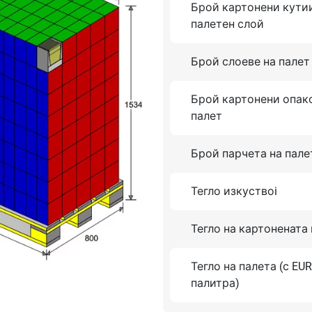
Брой картонени кути
палетен слой
Брой слоеве на палет
Брой картонени опак
палет
Брой парчета на пале
Тегло изкуствоi
Тегло на картонената
Тегло на палета (с EU
палитра)