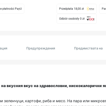
e płatności PayU
Przedpłata 18,00 zł
Pac
Odbiór osobisty 0 zł
ация
Предупреждения
Предимствата на
 на вкусния вкус на здравословни, нискокалорични яс
ни зеленчуци, картофи, риба и месо. На пара или микров