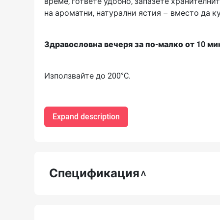
време, гответе удобно, запазете хранителнит
на ароматни, натурални ястия – вместо да к
Здравословна вечеря за по-малко от 10 ми
Използвайте до 200°C.
Expand description
Спецификация