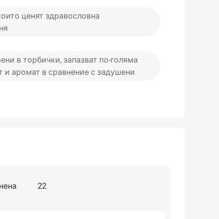
които ценят здравословна
ня
ени в торбички, запазват по-голяма
 и аромат в сравнение с задушени
нена
22