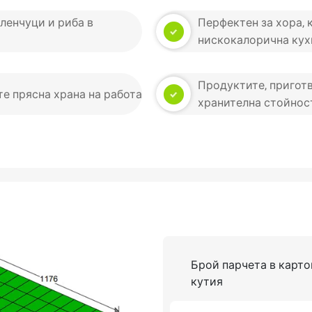
еленчуци и риба в
Перфектен за хора, 
нискокалорична кух
Продуктите, приготв
те прясна храна на работа
хранителна стойност
Брой парчета в карто
кутия