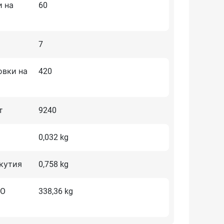
и на
60
7
овки на
420
т
9240
0,032 kg
 кутия
0,758 kg
RO
338,36 kg