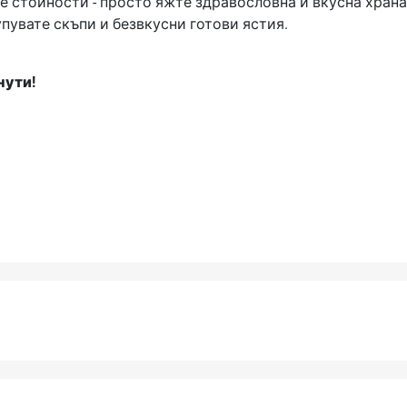
е стойности - просто яжте здравословна и вкусна храна.
упувате скъпи и безвкусни готови ястия.
нути!