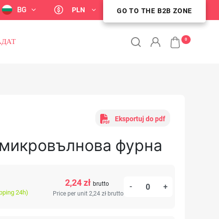
BG
PLN
GO TO THE B2B ZONE
STREFA KLIENTA B2B
0
АДАТ
Eksportuj do pdf
а микровълнова фурна
2,24 zł
brutto
-
+
ipping 24h)
Price per unit 2,24 zł
brutto