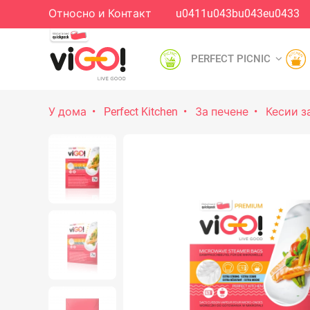
Относно и Контакт
u0411u043bu043eu0433
PERFECT PICNIC
У дома
Perfect Kitchen
За печене
Кесии з