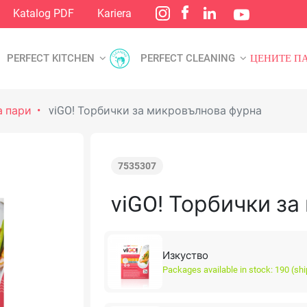
Katalog PDF
Kariera
PERFECT KITCHEN
PERFECT CLEANING
ЦЕНИТЕ П
а пари
viGO! Торбички за микровълнова фурна
7535307
viGO! Торбички з
Изкуство
Packages available in stock: 190 (sh