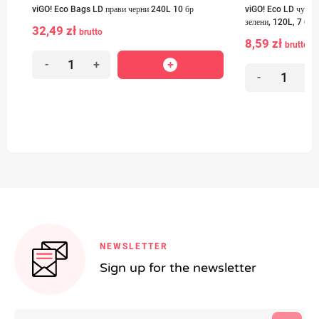
viGO! Eco Bags LD прави черни 240L 10 бр
viGO! Eco LD чували
зелени, 120L, 7 бр
32,49 zł
brutto
8,59 zł
brutto
-
+
-
+
NEWSLETTER
Sign up for the newsletter