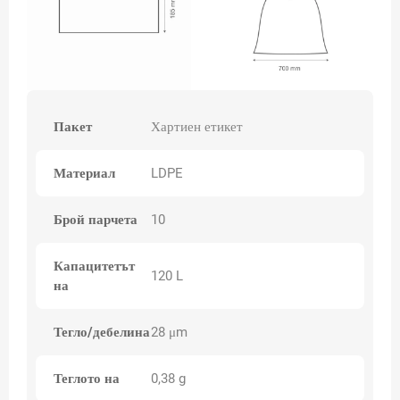
Пакет
Хартиен етикет
Материал
LDPE
Брой парчета
10
Капацитетът
120 L
на
Тегло/дебелина
28 μm
Теглото на
0,38 g