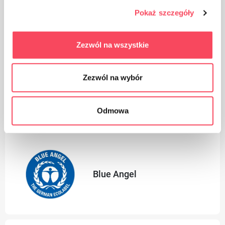
Podkhodyasht za retsiklirane
Pokaż szczegóły
Zezwól na wszystkie
Zezwól na wybór
Да се ​​съхранява на място, недостъпно за деца
Odmowa
Certificates
Blue Angel