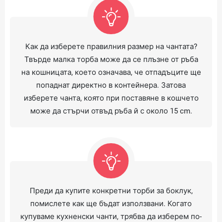
Как да изберете правилния размер на чантата?
Твърде малка торба може да се плъзне от ръба
на кошницата, което означава, че отпадъците ще
попаднат директно в контейнера. Затова
изберете чанта, която при поставяне в кошчето
може да стърчи отвъд ръба й с около 15 cm.
Преди да купите конкретни торби за боклук,
помислете как ще бъдат използвани. Когато
купуваме кухненски чанти, трябва да изберем по-