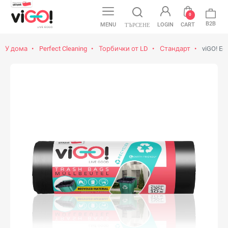
0
B2B
MENU
LOGIN
CART
ТЪРСЕНЕ
У дома
Perfect Cleaning
Торбички от LD
Стандарт
viGO! Ec