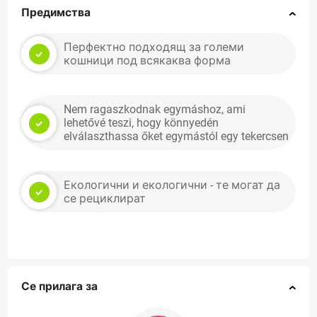
Πредимства
Перфектно подходящ за големи
кошници под всякаква форма
Nem ragaszkodnak egymáshoz, ami
lehetővé teszi, hogy könnyedén
elválaszthassa őket egymástól egy tekercsen
Екологични и екологични - те могат да
се рециклират
Се прилага за