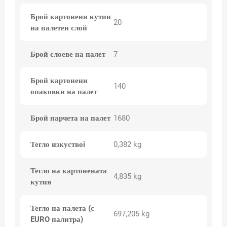
Брой картонени кутии
20
на палетен слой
Брой слоеве на палет
7
Брой картонени
140
опаковки на палет
Брой парчета на палет
1680
Тегло изкуствоi
0,382 kg
Тегло на картонената
4,835 kg
кутия
Тегло на палета (с
697,205 kg
EURO палитра)