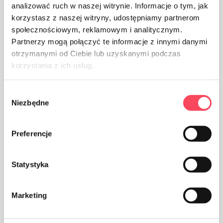
analizować ruch w naszej witrynie. Informacje o tym, jak
korzystasz z naszej witryny, udostępniamy partnerom
społecznościowym, reklamowym i analitycznym.
Partnerzy mogą połączyć te informacje z innymi danymi
otrzymanymi od Ciebie lub uzyskanymi podczas
Опаковка от хартия
korzystania z ich usług.
Wybór
Niezbędne
zgody
Preferencje
Внимавайте за чистотата, изхвърлете
използваната опаковка на продукта в кошчето
Statystyka
Marketing