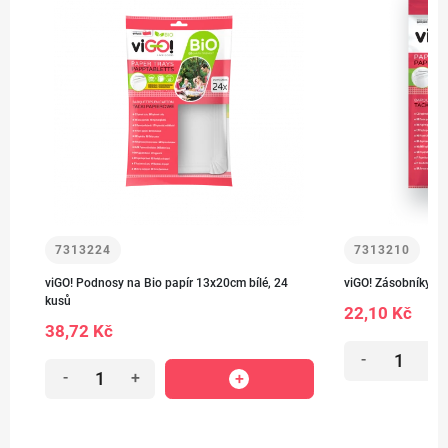
7313224
7313210
viGO! Podnosy na Bio papír 13x20cm bílé, 24
viGO! Zásobníky pap
kusů
22,10 Kč
38,72 Kč
-
+
-
+