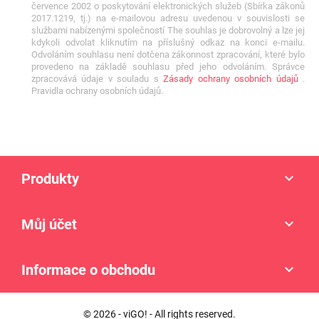
července 2002 o poskytování elektronických služeb (Sbírka zákonů
2017.1219, tj.) na e-mailovou adresu uvedenou v souvislosti se
službami nabízenými společností The souhlas je dobrovolný a lze jej
kdykoli odvolat kliknutím na příslušný odkaz na konci e-mailu.
Odvoláním souhlasu není dotčena zákonnost zpracování, které bylo
provedeno na základě souhlasu před jeho odvoláním. Správce
zpracovává údaje v souladu s
Zásady ochrany osobních údajů
.
Pravidla ochrany osobních údajů.
Produkty

Můj účet

Informace o obchodu

© 2026 - viGO! - All rights reserved.