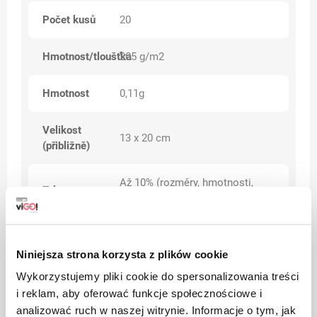
Počet kusů
20
Hmotnost/tloušťka
205 g/m2
Hmotnost
0,11g
Velikost
13 x 20 cm
(přibližně)
Až 10% (rozměry, hmotnosti,
Tolerance
hmotnost)
Kategorie
BIO
Niniejsza strona korzysta z plików cookie
Wykorzystujemy pliki cookie do spersonalizowania treści
i reklam, aby oferować funkcje społecznościowe i
Upozornění
analizować ruch w naszej witrynie. Informacje o tym, jak