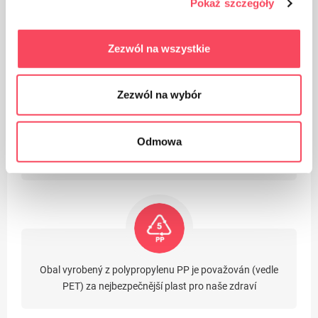
Pokaż szczegóły
Výrobek je určen pro styk s potravinami, nemá vliv na
chuť a vůni jídla
Zezwól na wszystkie
Zezwól na wybór
Odmowa
Produkt lze recyklovat
Obal vyrobený z polypropylenu PP je považován (vedle
PET) za nejbezpečnější plast pro naše zdraví