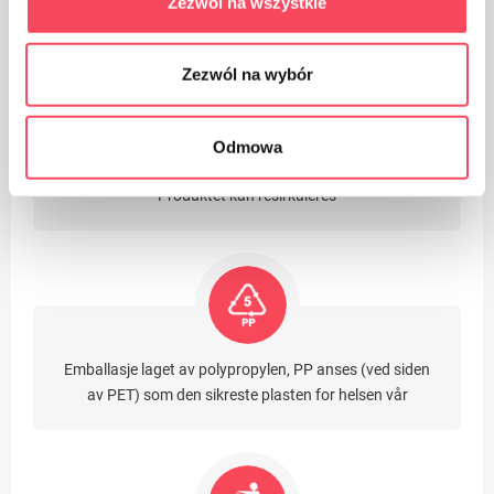
Zezwól na wszystkie
ikke smaken og lukten av parabolen
Zezwól na wybór
Odmowa
Produktet kan resirkuleres
Emballasje laget av polypropylen, PP anses (ved siden
av PET) som den sikreste plasten for helsen vår