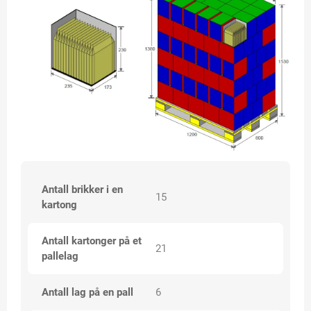
Antall brikker i en
15
kartong
Antall kartonger på et
21
pallelag
Antall lag på en pall
6