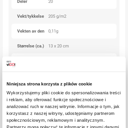
Deler
20
Vekt/tykkelse
205 g/m2
Vekten av den
0,11g
Størrelse (ca.)
13 x 20 cm
Opptil 10% (dimensjoner, vekter,
Toleranse
vekt)
Kategorier
BIO
Niniejsza strona korzysta z plików cookie
Wykorzystujemy pliki cookie do spersonalizowania treści
i reklam, aby oferować funkcje społecznościowe i
analizować ruch w naszej witrynie. Informacje o tym, jak
Advarsler
korzystasz z naszej witryny, udostępniamy partnerom
społecznościowym, reklamowym i analitycznym.
Partnerzy mogą połączyć te informacje z innymi danymi