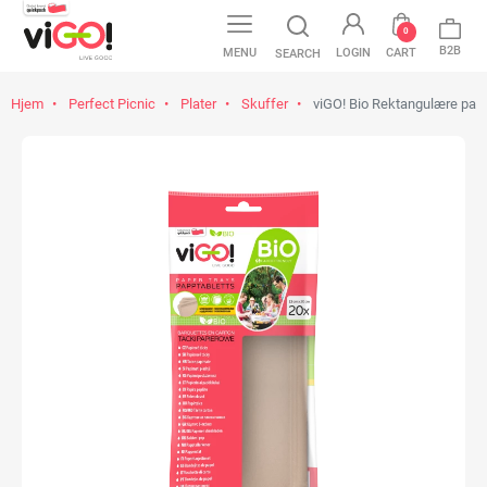
0
B2B
MENU
LOGIN
CART
SEARCH
Hjem
Perfect Picnic
Plater
Skuffer
viGO! Bio Rektangulære papi