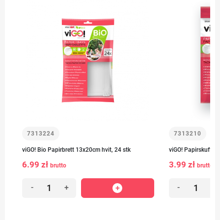
7313224
7313210
viGO! Bio Papirbrett 13x20cm hvit, 24 stk
viGO! Papirskuffer s
6.99 zł
3.99 zł
brutto
brutto
-
+
-
+