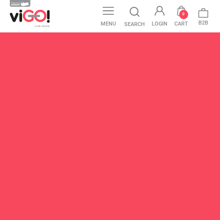
0
B2B
MENU
LOGIN
CART
SEARCH