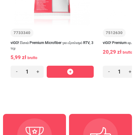
7733340
7512630
viGO! Πανιά Premium Microfiber για εξοπλισμό RTV, 3
viGO! Premium αρ.1
τεμ
20,29 zł
brutto
5,99 zł
brutto
-
+
-
+