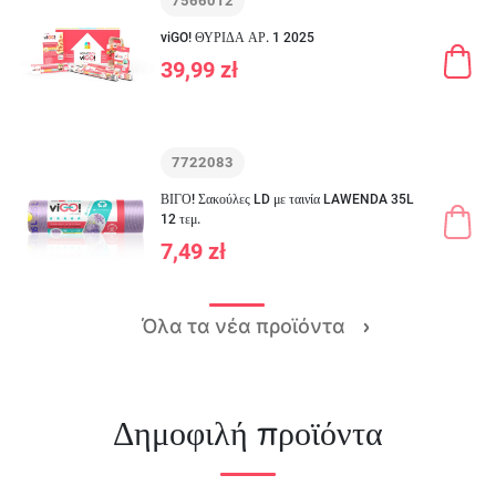
7566012
viGO! ΘΥΡΙΔΑ ΑΡ. 1 2025
39,99 zł
7722083
ΒΙΓΟ! Σακούλες LD με ταινία LAWENDA 35L
12 τεμ.
7,49 zł
Όλα τα νέα προϊόντα
Δημοφιλή προϊόντα