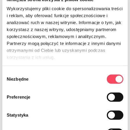
Όλα τα νέα προϊόντα
Wykorzystujemy pliki cookie do spersonalizowania treści
i reklam, aby oferować funkcje społecznościowe i
analizować ruch w naszej witrynie. Informacje o tym, jak
korzystasz z naszej witryny, udostępniamy partnerom
społecznościowym, reklamowym i analitycznym.
Partnerzy mogą połączyć te informacje z innymi danymi
otrzymanymi od Ciebie lub uzyskanymi podczas
korzystania z ich usług.
Poznaj vIGO! piknik
Perfect Picnic
Wybór
Niezbędne
zgody
Zabierz na piknik najlepsze produkty pod słońcem i
ciesz się smakowitymi letnimi chwilami spędzonymi z
Preferencje
rodziną i przyjaciółmi!
Statystyka
Zobacz produkty