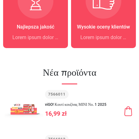
Najlepsza jakość
Wysokie oceny klientów
Lorem ipsum dolor sit amet
Lorem ipsum dolor sit amet
Νέα προϊόντα
7566011
viGO! Κουτί κουζίνας ΜΙΝΙ Νο. 1 2025
16,99 zł