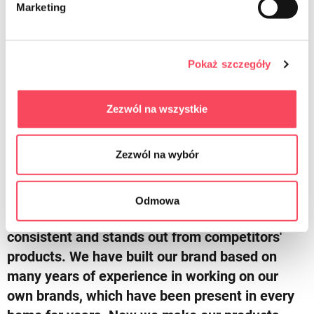
Marketing
Pokaż szczegóły
viGO
More about us
Zezwól na wszystkie
Zezwól na wybór
We try to meet your expectations
viGO! is a revolution on the home products
Odmowa
market. Innovative rebranding that is always
consistent and stands out from competitors'
products. We have built our brand based on
many years of experience in working on our
own brands, which have been present in every