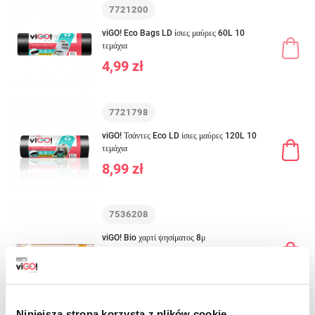
7721200
viGO! Eco Bags LD ίσιες μαύρες 60L 10
τεμάχια
4,99 zł
7721798
viGO! Τσάντες Eco LD ίσιες μαύρες 120L 10
τεμάχια
8,99 zł
7536208
viGO! Bio χαρτί ψησίματος 8μ
12,59 zł
Niniejsza strona korzysta z plików cookie