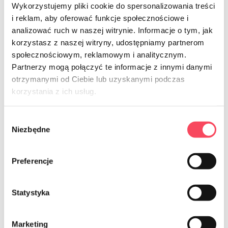
Wykorzystujemy pliki cookie do spersonalizowania treści
i reklam, aby oferować funkcje społecznościowe i
analizować ruch w naszej witrynie. Informacje o tym, jak
korzystasz z naszej witryny, udostępniamy partnerom
społecznościowym, reklamowym i analitycznym.
Partnerzy mogą połączyć te informacje z innymi danymi
7322200
otrzymanymi od Ciebie lub uzyskanymi podczas
korzystania z ich usług.
viGO! Bio PLA peiliai balti 6 vnt
4,99 zl
brutto
Wybór
Niezbędne
zgody
-
+
Preferencje
Statystyka
Marketing
NEWSLETTER