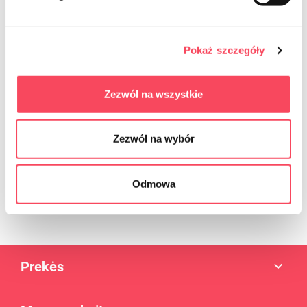
Sign up for the newsletter
Pokaż szczegóły
Zezwól na wszystkie
Zezwól na wybór
Enim quis fugiat consequat elit minim nisi eu occaecat occaecat
deserunt aliquip nisi ex deserunt.
Odmowa
Prekės
