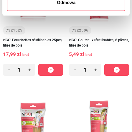
Odmowa
7321525
7322506
viGO! Fourchettes réutilisables 25pcs,
viGO! Couteaux réutilisables, 6 pièces,
fibre de bois
fibre de bois
17,99 zł
5,49 zł
brut
brut
-
+
-
+