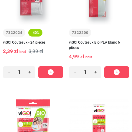
7322024
7322200
-40%
viGO! Couteaux - 24 pièces
viGO! Couteaux Bio PLA blanc 6
pièces
2,39 zł
3,99 zł
brut
4,99 zł
brut
-
+
-
+