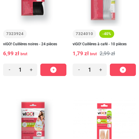
7323924
7324010
-40%
viGO! Cuillères noires - 24 pièces
viGO! Cuillères à café - 10 pièces
6,99 zł
1,79 zł
2,99 zł
brut
brut
-
+
-
+