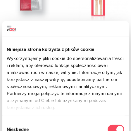
7324024
7325001
-40%
viGO! Cuillères à café - 24 pièces
viGO! Fourchettes et couteaux en bois
Bio 6 pièces
2,39 zł
3,99 zł
brut
Niniejsza strona korzysta z plików cookie
4,49 zł
brut
Wykorzystujemy pliki cookie do spersonalizowania treści
i reklam, aby oferować funkcje społecznościowe i
-
+
-
+
analizować ruch w naszej witrynie. Informacje o tym, jak
korzystasz z naszej witryny, udostępniamy partnerom
społecznościowym, reklamowym i analitycznym.
Partnerzy mogą połączyć te informacje z innymi danymi
otrzymanymi od Ciebie lub uzyskanymi podczas
korzystania z ich usług.
Wybór
Niezbędne
zgody