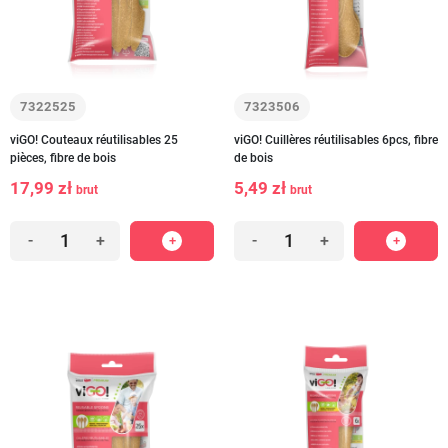
7322525
7323506
viGO! Couteaux réutilisables 25
viGO! Cuillères réutilisables 6pcs, fibre
pièces, fibre de bois
de bois
17,99 zł
5,49 zł
brut
brut
-
+
-
+