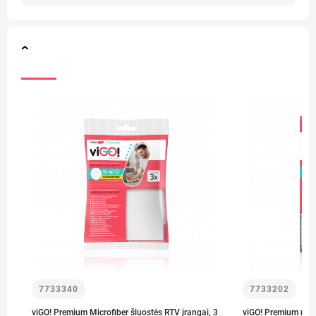
7733340
7733202
viGO! Premium Microfiber šluostės RTV įrangai, 3
viGO! Premium mikr