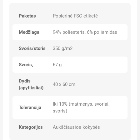
Paketas
Popierinė FSC etiketė
Medžiaga
94% poliesteris, 6% poliamidas
Svoris/storis
350 g/m2
Svoris,
67 g
Dydis
40 x 60 cm
(apytiksliai)
Iki 10% (matmenys, svoriai,
Tolerancija
svoris)
Kategorijos
Aukščiausios kokybės