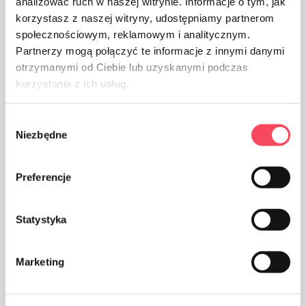
analizować ruch w naszej witrynie. Informacje o tym, jak
korzystasz z naszej witryny, udostępniamy partnerom
społecznościowym, reklamowym i analitycznym.
Partnerzy mogą połączyć te informacje z innymi danymi
otrzymanymi od Ciebie lub uzyskanymi podczas
Pakuotė iš kartono
korzystania z ich usług.
Wybór
Niezbędne
zgody
Preferencje
Produktą galima skalbti iki 60 C
Statystyka
Marketing
Pasirūpinkite švara, išmeskite panaudoto produkto