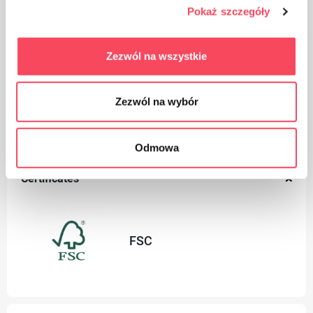
pakuotę į šiukšliadėžę
Pokaż szczegóły
Zezwól na wszystkie
Zezwól na wybór
Tinka perdirbti
Odmowa
Certificates
FSC