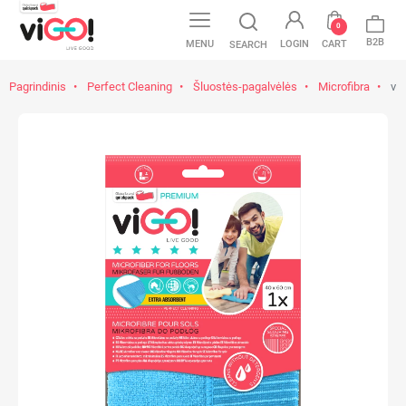
0
B2B
MENU
LOGIN
CART
SEARCH
Pagrindinis
Perfect Cleaning
Šluostės-pagalvėlės
Microfibra
viG