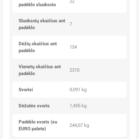
22
padėklo sluoksnio
Sluoksnių skaičius ant
7
padėklo
Dėžių skaičius ant
154
padėklo
Vienetų skaičius ant
2310
padėklo
Svorisi
0,091 kg
Dėžutės svoris
1,455 kg
Padėklo svoris (su
244,07 kg
EURO palete)