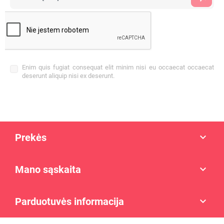
Enim quis fugiat consequat elit minim nisi eu occaecat occaecat
deserunt aliquip nisi ex deserunt.
Prekės

Mano sąskaita

Parduotuvės informacija
