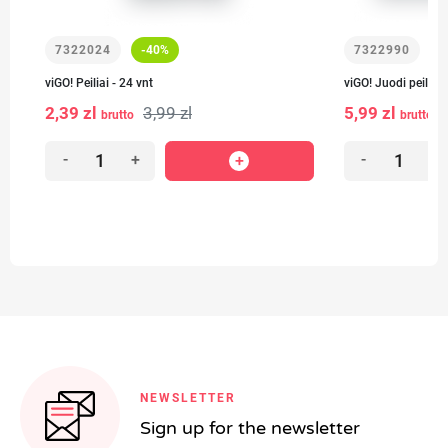
7322024
-40%
7322990
viGO! Peiliai - 24 vnt
viGO! Juodi peiliai 
2,39 zl
3,99 zl
5,99 zl
brutto
brutto
-
+
-
+
NEWSLETTER
Sign up for the newsletter