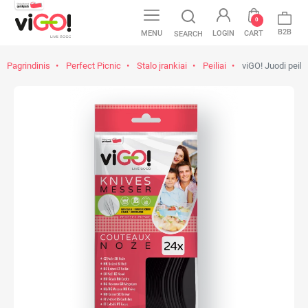
0
B2B
MENU
LOGIN
CART
SEARCH
Pagrindinis
Perfect Picnic
Stalo įrankiai
Peiliai
viGO! Juodi peilia