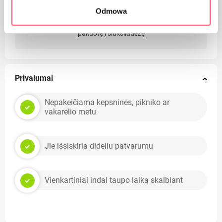
Odmowa
Pasirūpinkite švara, išmeskite panaudoto produkto
pakuotę į šiukšliadėžę
Privalumai
Nepakeičiama kepsninės, pikniko ar
vakarėlio metu
Jie išsiskiria dideliu patvarumu
Vienkartiniai indai taupo laiką skalbiant