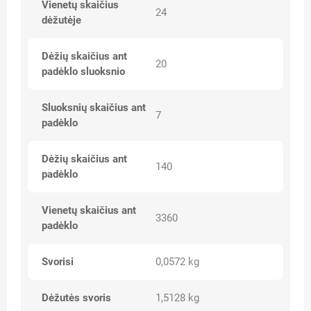
Vienetų skaičius
24
dėžutėje
Dėžių skaičius ant
20
padėklo sluoksnio
Sluoksnių skaičius ant
7
padėklo
Dėžių skaičius ant
140
padėklo
Vienetų skaičius ant
3360
padėklo
Svorisi
0,0572 kg
Dėžutės svoris
1,5128 kg