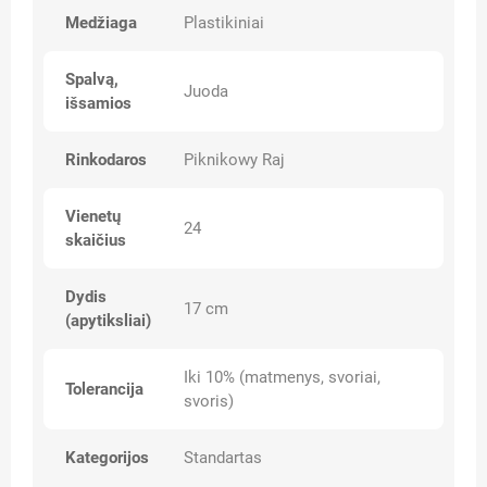
Medžiaga
Plastikiniai
Spalvą,
Juoda
išsamios
Rinkodaros
Piknikowy Raj
Vienetų
24
skaičius
Dydis
17 cm
(apytiksliai)
Iki 10% (matmenys, svoriai,
Tolerancija
svoris)
Kategorijos
Standartas