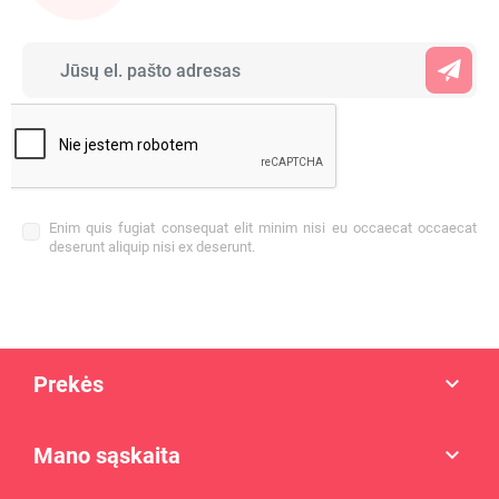
Enim quis fugiat consequat elit minim nisi eu occaecat occaecat
deserunt aliquip nisi ex deserunt.
Prekės

Mano sąskaita
