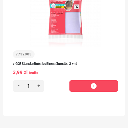
7732003
viGO! Standartinės buitinės šluostės 3 vnt
3,99 zl
brutto
-
+