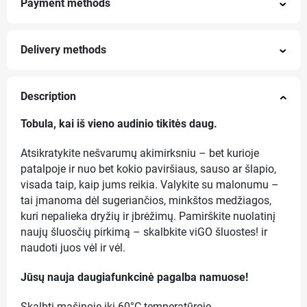
Payment methods
Delivery methods
Description
Tobula, kai iš vieno audinio tikitės daug.
Atsikratykite nešvarumų akimirksniu – bet kurioje
patalpoje ir nuo bet kokio paviršiaus, sauso ar šlapio,
visada taip, kaip jums reikia. Valykite su malonumu –
tai įmanoma dėl sugeriančios, minkštos medžiagos,
kuri nepalieka dryžių ir įbrėžimų. Pamirškite nuolatinį
naujų šluosčių pirkimą – skalbkite viGO šluostes! ir
naudoti juos vėl ir vėl.
Jūsų nauja daugiafunkcinė pagalba namuose!