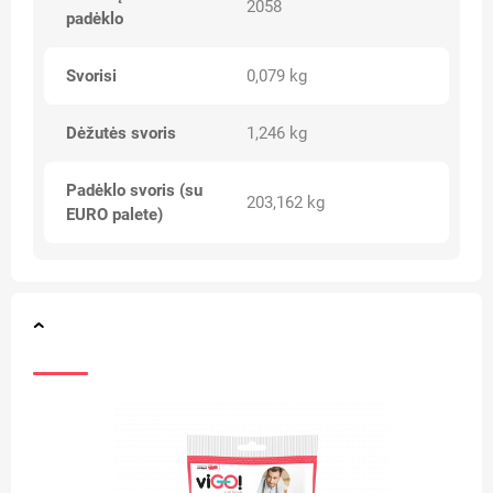
2058
padėklo
Svorisi
0,079 kg
Dėžutės svoris
1,246 kg
Padėklo svoris (su
203,162 kg
EURO palete)