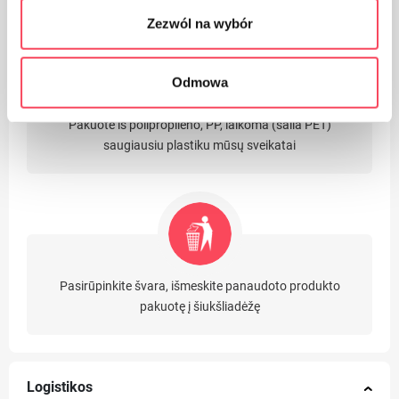
Zezwól na wybór
Odmowa
Pakuotė iš polipropileno, PP, laikoma (šalia PET)
saugiausiu plastiku mūsų sveikatai
Pasirūpinkite švara, išmeskite panaudoto produkto
pakuotę į šiukšliadėžę
Logistikos