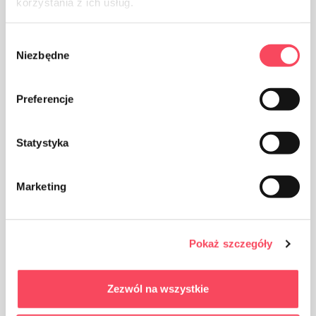
korzystania z ich usług.
Wybór
Niezbędne
zgody
Įspėjimai
Preferencje
Statystyka
Marketing
Pokaż szczegóły
Zezwól na wszystkie