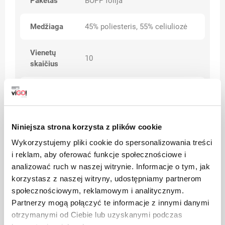
Paketas
BOPP folija
Medžiaga
45% poliesteris, 55% celiuliozė
Vienetų
10
skaičius
Svoris/storis
76 g/m2
Svoris,
0,08 g
Niniejsza strona korzysta z plików cookie
Dydis
Wykorzystujemy pliki cookie do spersonalizowania treści
32 x 30 cm
(apytiksliai)
i reklam, aby oferować funkcje społecznościowe i
analizować ruch w naszej witrynie. Informacje o tym, jak
korzystasz z naszej witryny, udostępniamy partnerom
Iki 10% (matmenys, svoriai,
Tolerancija
svoris)
społecznościowym, reklamowym i analitycznym.
Partnerzy mogą połączyć te informacje z innymi danymi
otrzymanymi od Ciebie lub uzyskanymi podczas
Kategorijos
Standartas