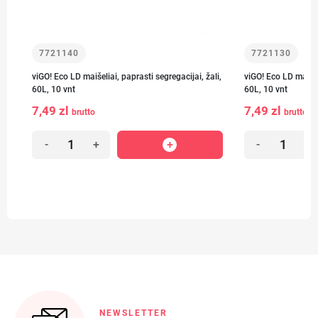
7721140
7721130
viGO! Eco LD maišeliai, paprasti segregacijai, žali,
viGO! Eco LD maišeli
60L, 10 vnt
60L, 10 vnt
7,49 zl
7,49 zl
brutto
brutto
-
+
-
+
NEWSLETTER