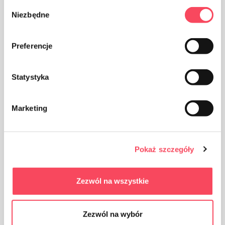
Wybór
Niezbędne
zgody
Preferencje
Laikyti vaikams nepasiekiamoje vietoje
Statystyka
Certificates
Marketing
Blue Angel
Pokaż szczegóły
Zezwól na wszystkie
FSC
Zezwól na wybór