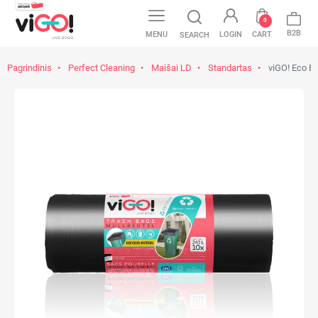
0
B2B
MENU
LOGIN
CART
SEARCH
Pagrindinis
Perfect Cleaning
Maišai LD
Standartas
viGO! Eco Ba