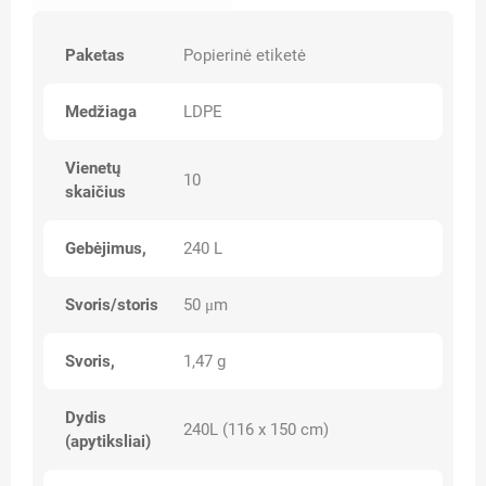
Paketas
Popierinė etiketė
Medžiaga
LDPE
Vienetų
10
skaičius
Gebėjimus,
240 L
Svoris/storis
50 μm
Svoris,
1,47 g
Dydis
240L (116 x 150 cm)
(apytiksliai)