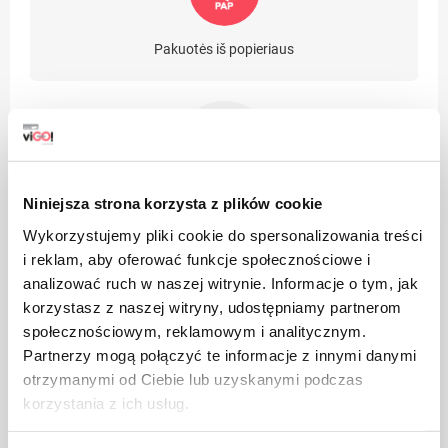
Pakuotės iš popieriaus
Niniejsza strona korzysta z plików cookie
Pasirūpinkite švara, išmeskite panaudoto produkto
pakuotę į šiukšliadėžę
Wykorzystujemy pliki cookie do spersonalizowania treści
i reklam, aby oferować funkcje społecznościowe i
analizować ruch w naszej witrynie. Informacje o tym, jak
korzystasz z naszej witryny, udostępniamy partnerom
społecznościowym, reklamowym i analitycznym.
Partnerzy mogą połączyć te informacje z innymi danymi
otrzymanymi od Ciebie lub uzyskanymi podczas
Tinka perdirbti
korzystania z ich usług.