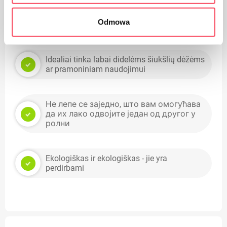
Odmowa
Privalumai
Idealiai tinka labai didelėms šiukšlių dėžėms
ar pramoniniam naudojimui
Не лепе се заједно, што вам омогућава
да их лако одвојите један од другог у
ролни
Ekologiškas ir ekologiškas - jie yra
perdirbami