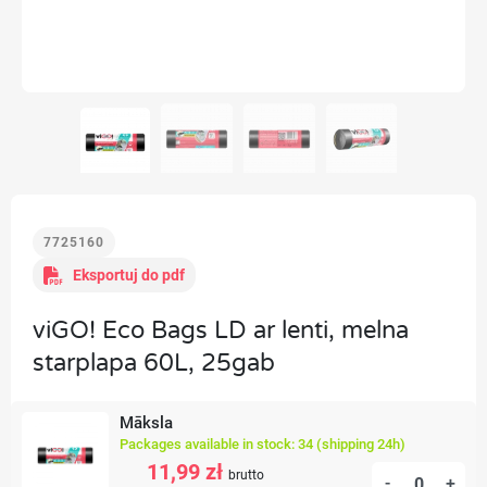
7725160
Eksportuj do pdf
viGO! Eco Bags LD ar lenti, melna
starplapa 60L, 25gab
Māksla
Packages available in stock: 34 (shipping 24h)
11,99 zł
brutto
-
+