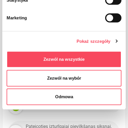
Statystyka
Marketing
Sargāt no bērniem
Pokaż szczegóły
Priekšrocības
Zezwól na wszystkie
Spēcīgas, augstas kvalitātes somas
Zezwól na wybór
Lieliski piemērots jebkuras formas vidēja
izmēra groziem
Odmowa
Izturīgs un ērts lietošanā
Pateicoties izturīgajai pievilkšanas siksnai,