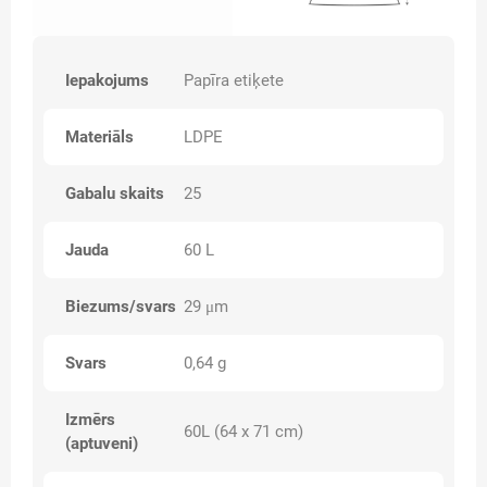
Iepakojums
Papīra etiķete
Materiāls
LDPE
Gabalu skaits
25
Jauda
60 L
Biezums/svars
29 μm
Svars
0,64 g
Izmērs
60L (64 x 71 cm)
(aptuveni)