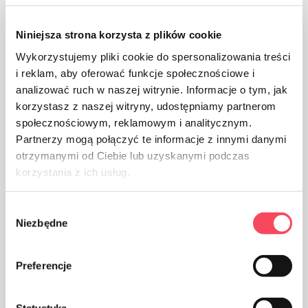
Lepakojums no papīra
Niniejsza strona korzysta z plików cookie
Wykorzystujemy pliki cookie do spersonalizowania treści
i reklam, aby oferować funkcje społecznościowe i
analizować ruch w naszej witrynie. Informacje o tym, jak
korzystasz z naszej witryny, udostępniamy partnerom
społecznościowym, reklamowym i analitycznym.
Rūpējieties par tīrību, izmetiet izlietotā produkta
Partnerzy mogą połączyć te informacje z innymi danymi
iepakojumu atkritumu tvertnē
otrzymanymi od Ciebie lub uzyskanymi podczas
korzystania z ich usług.
Wybór
Niezbędne
zgody
Piemērots pārstrādei
Preferencje