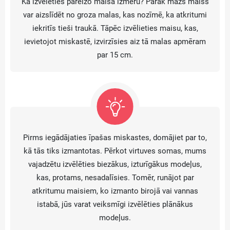
Kā izvēlēties pareizo maisa izmēru? Pārāk mazs maiss
var aizslīdēt no groza malas, kas nozīmē, ka atkritumi
iekritīs tieši traukā. Tāpēc izvēlieties maisu, kas,
ievietojot miskastē, izvirzīsies aiz tā malas apmēram
par 15 cm.
Pirms iegādājaties īpašas miskastes, domājiet par to,
kā tās tiks izmantotas. Pērkot virtuves somas, mums
vajadzētu izvēlēties biezākus, izturīgākus modeļus,
kas, protams, nesadalīsies. Tomēr, runājot par
atkritumu maisiem, ko izmanto birojā vai vannas
istabā, jūs varat veiksmīgi izvēlēties plānākus
modeļus.