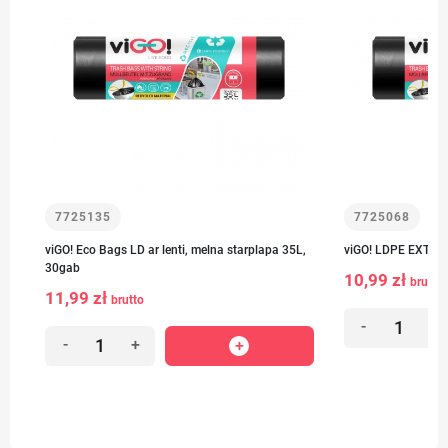
7725135
7725068
viGO! Eco Bags LD ar lenti, melna starplapa 35L,
viGO! LDPE EXTRA 
30gab
10,99 zł
brutto
11,99 zł
brutto
-
+
-
+