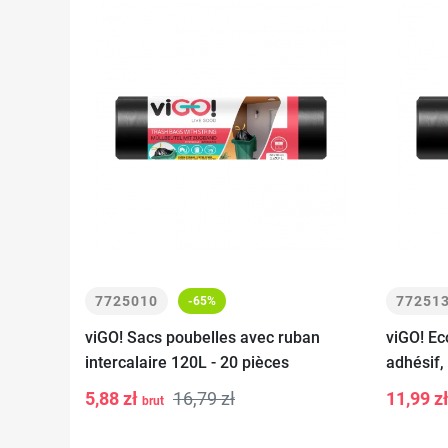
7725010
77251
-65%
viGO! Sacs poubelles avec ruban
viGO! Ec
intercalaire 120L - 20 pièces
adhésif, 
-
+
-
Ajouter au
pièces
5,88 zł
16,79 zł
11,99 z
brut
panier