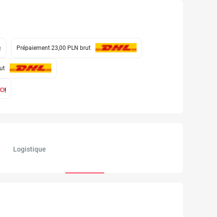
Prépaiement 23,00 PLN
brut
ut
Logistique