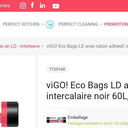
riera
PERFECT KITCHEN
PERFECT CLEANING
PROMOTIO
c en LD - interleave
viGO! Eco Bags LD avec ruban adhésif, in
7725160
viGO! Eco Bags LD a
intercalaire noir 60L
Emballage
Packages available in stock: 34 (ship