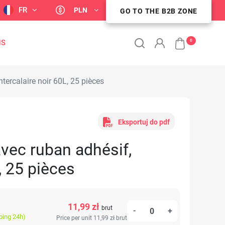
FR
PLN
GO TO THE B2B ZONE
ESPACE CLIENT B2B
0
NS
tercalaire noir 60L, 25 pièces
Eksportuj do pdf
vec ruban adhésif,
, 25 pièces
11,99 zł
brut
-
+
ping 24h)
Price per unit 11,99 zł
brut