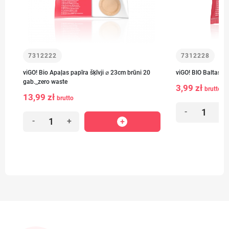
7312222
7312228
viGO! Bio Apaļas papīra šķīvji ⌀ 23cm brūni 20
viGO! BIO Baltas pa
gab._zero waste
3,99 zł
brutto
13,99 zł
brutto
-
+
-
+