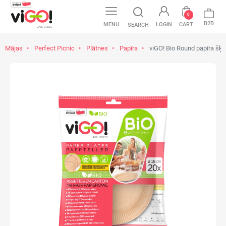
0
B2B
MENU
LOGIN
CART
SEARCH
Mājas
Perfect Picnic
Plātnes
Papīra
viGO! Bio Round papīra šķīv