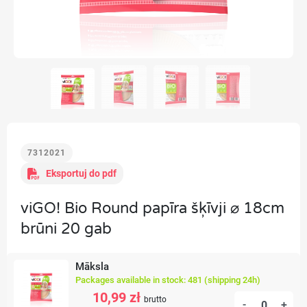
7312021
Eksportuj do pdf
viGO! Bio Round papīra šķīvji ⌀ 18cm
brūni 20 gab
Māksla
Packages available in stock: 481 (shipping 24h)
10,99 zł
brutto
-
+