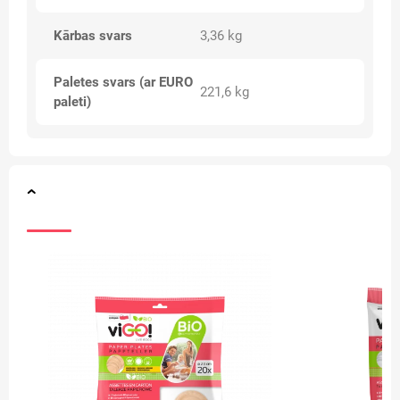
Kārbas svars
3,36 kg
Paletes svars (ar EURO
221,6 kg
paleti)