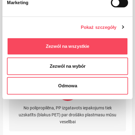
Marketing
ēdiena garšu un smaržu
>
Pokaż szczegóły
Zezwól na wszystkie
Produktu var pārstrādāt
Zezwól na wybór
Odmowa
No polipropilēna, PP izgatavots iepakojums tiek
uzskatīts (blakus PET) par drošāko plastmasu mūsu
veselībai