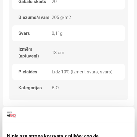
Gabalu skaits
20
Biezums/svars
205 g/m2
Svars
0,11g
Izmērs
18 cm
(aptuveni)
Pielaides
Līdz 10% (izmēri, svars, svars)
Kategorijas
BIO
Brīdinājumi
Niniejsza strona korzysta z plików cookie