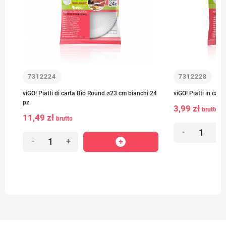
7312224
7312228
viGO! Piatti di carta Bio Round ⌀23 cm bianchi 24
viGO! Piatti in car
pz
3,99 zł
brutto
11,49 zł
brutto
-
+
-
+