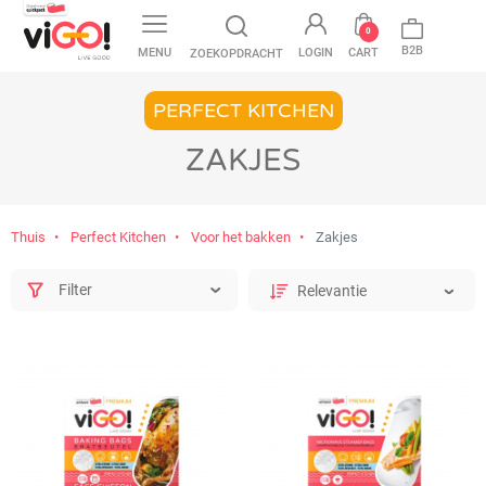
favorite
0
B2B
MENU
LOGIN
CART
ZOEKOPDRACHT
PERFECT KITCHEN
ZAKJES
Thuis
Perfect Kitchen
Voor het bakken
Zakjes
Filter