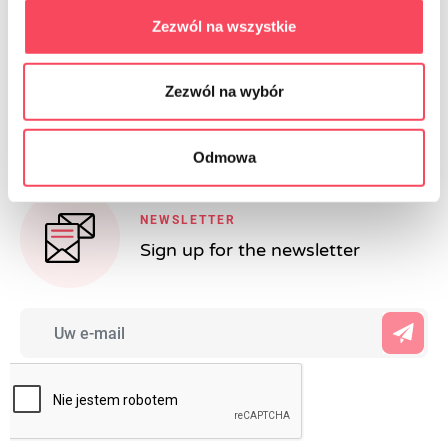
voelen. Gewoon niet verbaasd zijn wanneer na een dergelijke
Zezwól na wszystkie
uitstekende lunch de familie zal beginnen om u te Persuurge
om deel te nemen in een van de culinaire Programma's...
Zezwól na wybór
Odmowa
NEWSLETTER
Sign up for the newsletter