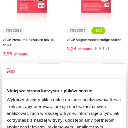
7535289
7535307
-60%
viGO! Premium Bakzakken mix 10
viGO! Magnetronbestendige zakken
stuks
2,24 zł
5,59 zł
brutto
7,99 zł
brutto
-
+
-
+
Niniejsza strona korzysta z plików cookie
Wykorzystujemy pliki cookie do spersonalizowania treści
i reklam, aby oferować funkcje społecznościowe i
analizować ruch w naszej witrynie. Informacje o tym, jak
Bakken zakjes. Word een MasterChef in uw
korzystasz z naszej witryny, udostępniamy partnerom
eigen keuken!
społecznościowym, reklamowym i analitycznym.