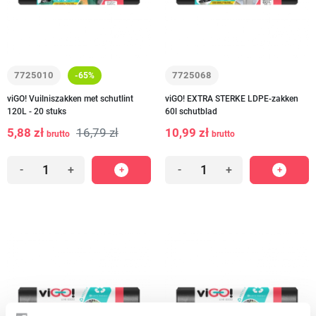
7725010
7725068
-65%
viGO! Vuilniszakken met schutlint
viGO! EXTRA STERKE LDPE-zakken
120L - 20 stuks
60l schutblad
5,88 zł
16,79 zł
10,99 zł
brutto
brutto
-
+
-
+