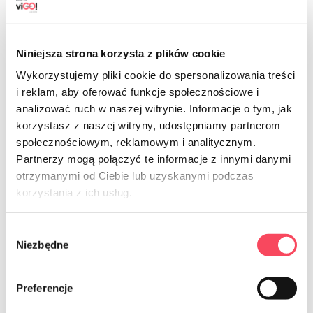
Niniejsza strona korzysta z plików cookie
Wykorzystujemy pliki cookie do spersonalizowania treści
7725135
7725160
i reklam, aby oferować funkcje społecznościowe i
viGO! Eco Bags LD met tape, zwart
viGO! Eco Bags LD met tape, zwart
analizować ruch w naszej witrynie. Informacje o tym, jak
schutblad 35L, 30 stuks
schutblad 60L, 25 stuks
korzystasz z naszej witryny, udostępniamy partnerom
11,99 zł
11,99 zł
brutto
brutto
społecznościowym, reklamowym i analitycznym.
Partnerzy mogą połączyć te informacje z innymi danymi
-
+
-
+
otrzymanymi od Ciebie lub uzyskanymi podczas
korzystania z ich usług.
Wybór
Niezbędne
zgody
LD Interleave Bags-bet op de beste optie!
Preferencje