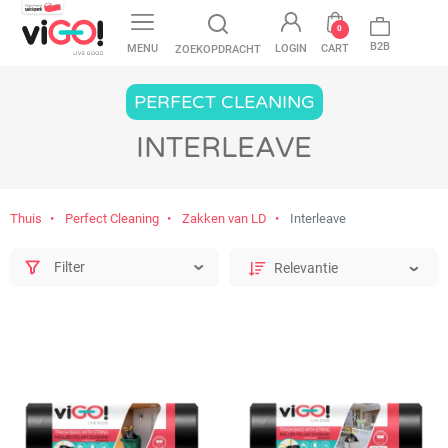
favorite
0
B2B
MENU
LOGIN
CART
ZOEKOPDRACHT
PERFECT CLEANING
INTERLEAVE
Thuis
Perfect Cleaning
Zakken van LD
Interleave
Filter