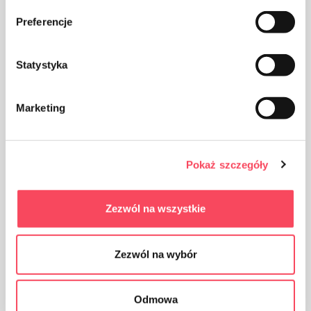
Preferencje
Ta vare på renslighet, kast den brukte
Statystyka
produktemballasjen i søpla
Marketing
Fordelene ved
Pokaż szczegóły
Tett lukket
Zezwól na wszystkie
De tillater ikke lukt fra fryseren
Zezwól na wybór
De tillater enkel fjerning av kuber
Odmowa