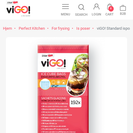
0
B2B
MENU
LOGIN
CART
SEARCH
Hjem
Perfect Kitchen
For frysing
Is poser
viGO! Standard ispose