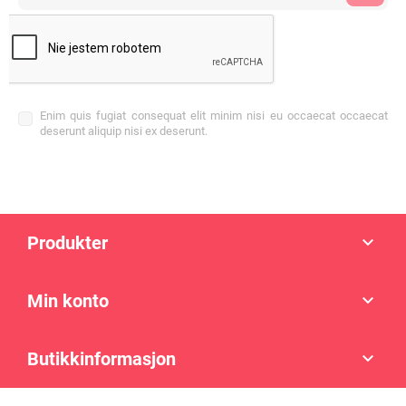
Enim quis fugiat consequat elit minim nisi eu occaecat occaecat
deserunt aliquip nisi ex deserunt.
Produkter

Min konto

Butikkinformasjon
