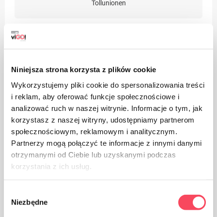
Tollunionen
Niniejsza strona korzysta z plików cookie
Produktet er beregnet på kontakt med mat, det påvirker
Wykorzystujemy pliki cookie do spersonalizowania treści
ikke smaken og lukten av parabolen
i reklam, aby oferować funkcje społecznościowe i
analizować ruch w naszej witrynie. Informacje o tym, jak
korzystasz z naszej witryny, udostępniamy partnerom
społecznościowym, reklamowym i analitycznym.
Partnerzy mogą połączyć te informacje z innymi danymi
otrzymanymi od Ciebie lub uzyskanymi podczas
korzystania z ich usług.
Emballasje laget av polypropylen, PP anses (ved siden
av PET) som den sikreste plasten for helsen vår
Wybór
Niezbędne
zgody