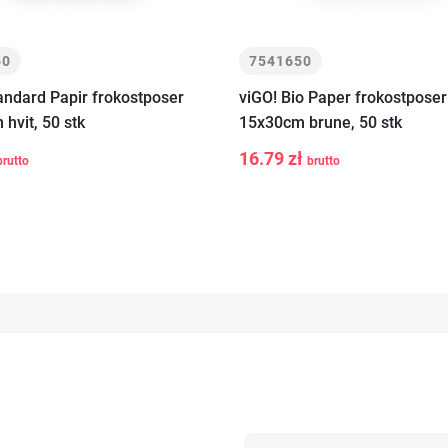
50
7541650
andard Papir frokostposer
viGO! Bio Paper frokostposer
hvit, 50 stk
15x30cm brune, 50 stk
16.79 zł
brutto
brutto
+
-
+
Legg i kurv
Legg i kur