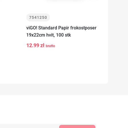
7541250
75411
viGO! Standard Papir frokostposer
viGO! S
19x22cm hvit, 100 stk
19x22cm
12.99 zł
6.79 z
brutto
-
+
-
v
Legg i kurv