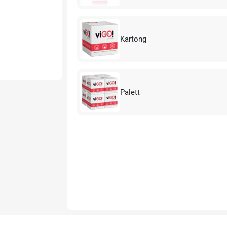
Kartong
Palett