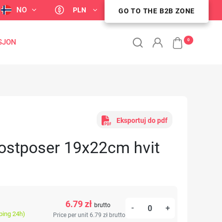
NO
PLN
GO TO THE B2B ZONE
STREFA KLIENTA B2B
0
SJON
Eksportuj do pdf
kostposer 19x22cm hvit
6.79 zł
brutto
-
+
ping 24h)
Price per unit 6.79 zł
brutto