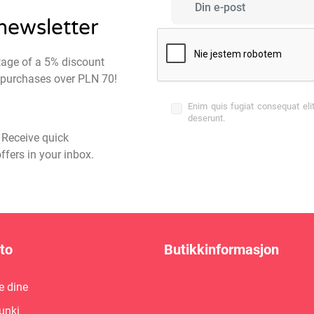
 newsletter
tage of a 5% discount
st purchases over PLN 70!
Enim quis fugiat consequat eli
deserunt.
- Receive quick
ffers in your inbox.
to
Butikkinformasjon
 dine
unki