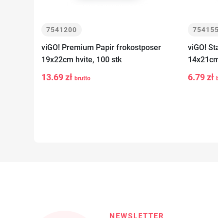
7541200
75415
viGO! Premium Papir frokostposer
viGO! St
19x22cm hvite, 100 stk
14x21cm 
13.69 zł
6.79 zł
brutto
-
+
-
Legg i kurv
NEWSLETTER