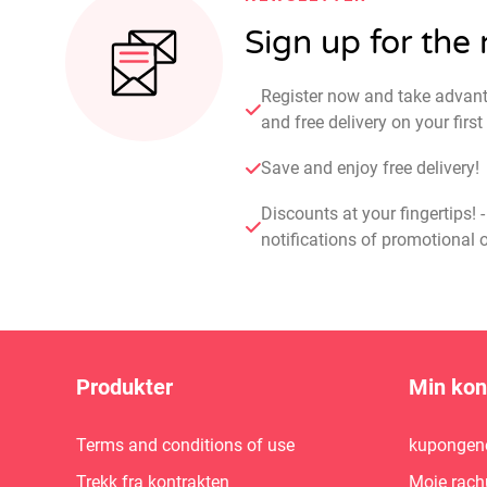
Sign up for the
Register now and take advan
and free delivery on your fir
Save and enjoy free delivery!
Discounts at your fingertips! 
notifications of promotional o
Produkter
Min kon
Terms and conditions of use
kupongene
Trekk fra kontrakten
Moje rach