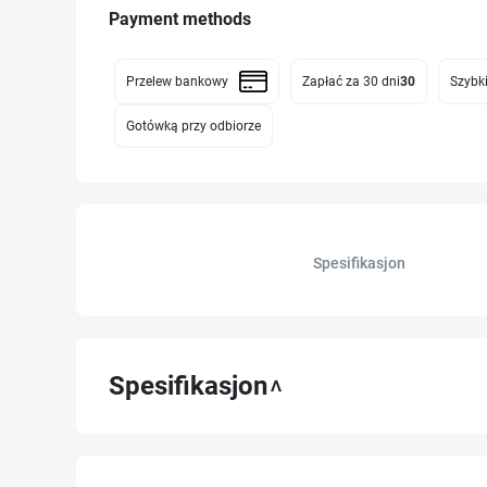
Payment methods
Przelew bankowy
Zapłać za 30 dni
30
Szybki
Gotówką przy odbiorze
Spesifikasjon
Spesifikasjon