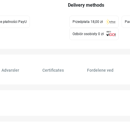
Delivery methods
e płatności PayU
Przedpłata 18,00 zł
Pac
Odbiór osobisty 0 zł
Advarsler
Certificates
Fordelene ved