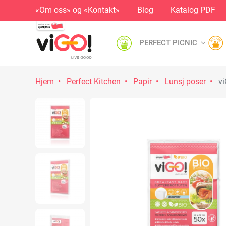
«Om oss» og «Kontakt»
Blog
Katalog PDF
PERFECT PICNIC
Hjem
Perfect Kitchen
Papir
Lunsj poser
vi