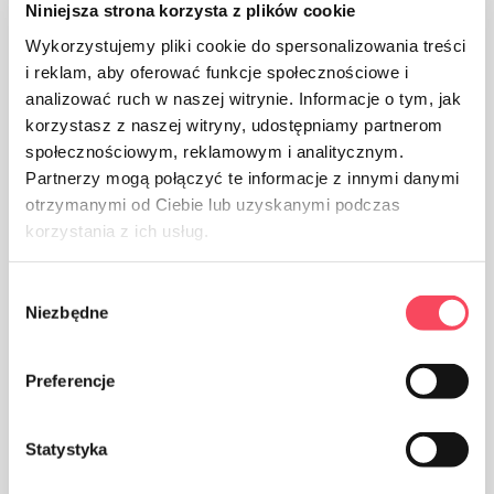
Niniejsza strona korzysta z plików cookie
Wykorzystujemy pliki cookie do spersonalizowania treści
i reklam, aby oferować funkcje społecznościowe i
analizować ruch w naszej witrynie. Informacje o tym, jak
korzystasz z naszej witryny, udostępniamy partnerom
społecznościowym, reklamowym i analitycznym.
Produktet er beregnet på kontakt med mat, det påvirker
Partnerzy mogą połączyć te informacje z innymi danymi
ikke smaken og lukten av parabolen
otrzymanymi od Ciebie lub uzyskanymi podczas
korzystania z ich usług.
Wybór
Niezbędne
zgody
Ta vare på renslighet, kast den brukte
Preferencje
produktemballasjen i søpla
Statystyka