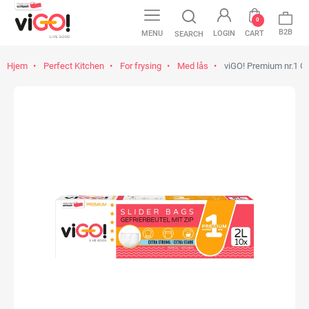
0
B2B
MENU
LOGIN
CART
SEARCH
Hjem
Perfect Kitchen
For frysing
Med lås
viGO! Premium nr.1 Gl