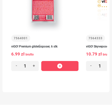
7564001
7564333
viGO! Premium glidelåsposer, 6 stk
viGO! Skyveposer L
6.99 zł
10.79 zł
brutto
brutto
-
+
-
+