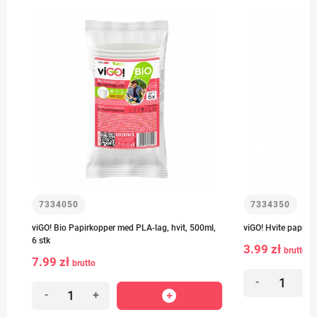
7334050
7334350
viGO! Bio Papirkopper med PLA-lag, hvit, 500ml,
viGO! Hvite papirko
6 stk
3.99 zł
brutto
7.99 zł
brutto
-
+
-
+