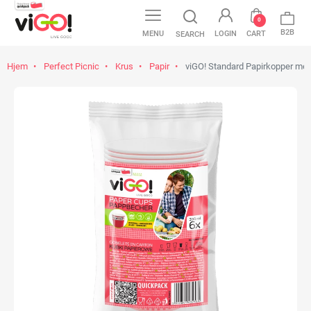
0
B2B
MENU
LOGIN
CART
SEARCH
Hjem
Perfect Picnic
Krus
Papir
viGO! Standard Papirkopper med 