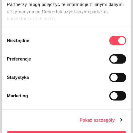
Partnerzy mogą połączyć te informacje z innymi danymi
otrzymanymi od Ciebie lub uzyskanymi podczas
korzystania z ich usług.
Wybór
Niezbędne
zgody
Produktet er beregnet på kontakt med mat, det påvirker
ikke smaken og lukten av parabolen
Preferencje
Statystyka
Marketing
Emballasje laget av polypropylen, PP anses (ved siden
av PET) som den sikreste plasten for helsen vår
Pokaż szczegóły