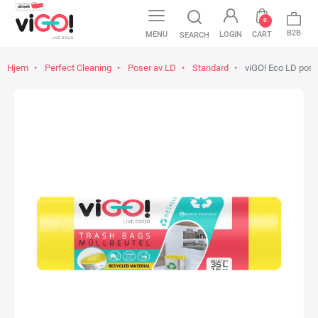
0
B2B
MENU
LOGIN
CART
SEARCH
Hjem
Perfect Cleaning
Poser av LD
Standard
viGO! Eco LD poser,