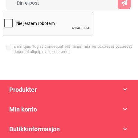
Enim quis fugiat consequat elit minim nisi eu occaecat occaecat
deserunt aliquip nisi ex deserunt.
Produkter

Min konto

Butikkinformasjon
