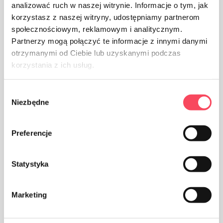
analizować ruch w naszej witrynie. Informacje o tym, jak
korzystasz z naszej witryny, udostępniamy partnerom
Produktet er laget av polyetylen med lav tetthet, det kan
społecznościowym, reklamowym i analitycznym.
resirkuleres
Partnerzy mogą połączyć te informacje z innymi danymi
otrzymanymi od Ciebie lub uzyskanymi podczas
korzystania z ich usług.
Wybór
Niezbędne
zgody
Emballasje laget av papir
Preferencje
Statystyka
Ta vare på renslighet, kast den brukte
Marketing
produktemballasjen i søpla