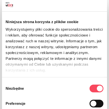
Niniejsza strona korzysta z plików cookie
Emballasje laget av papir
Wykorzystujemy pliki cookie do spersonalizowania treści
i reklam, aby oferować funkcje społecznościowe i
analizować ruch w naszej witrynie. Informacje o tym, jak
korzystasz z naszej witryny, udostępniamy partnerom
społecznościowym, reklamowym i analitycznym.
Partnerzy mogą połączyć te informacje z innymi danymi
Ta vare på renslighet, kast den brukte
otrzymanymi od Ciebie lub uzyskanymi podczas
produktemballasjen i søpla
korzystania z ich usług.
Wybór
Niezbędne
zgody
Preferencje
Egnet for gjenvinning