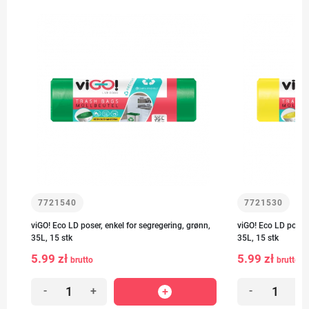
7721540
7721530
viGO! Eco LD poser, enkel for segregering, grønn,
viGO! Eco LD poser, 
35L, 15 stk
35L, 15 stk
5.99 zł
5.99 zł
brutto
brutto
-
+
-
+