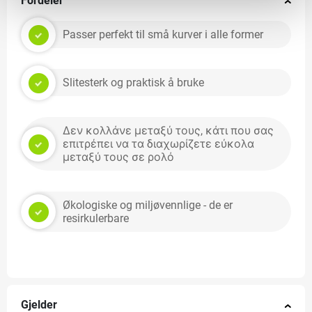
Fordeler
Passer perfekt til små kurver i alle former
Slitesterk og praktisk å bruke
Δεν κολλάνε μεταξύ τους, κάτι που σας
επιτρέπει να τα διαχωρίζετε εύκολα
μεταξύ τους σε ρολό
Økologiske og miljøvennlige - de er
resirkulerbare
Gjelder