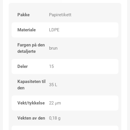
Pakke
Papiretikett
Materiale
LDPE
Fargen på den
brun
detaljerte
Deler
15
Kapasiteten til
35 L
den
Vekt/tykkelse
22 μm
Vekten av den
0,18 g