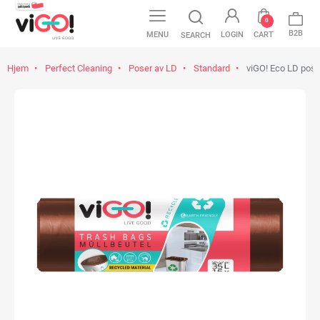
0
B2B
MENU
LOGIN
CART
SEARCH
Hjem
Perfect Cleaning
Poser av LD
Standard
viGO! Eco LD poser